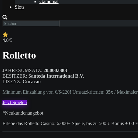
Gamomat
Slots
4.0
/5
Rolletto
JAHRESUMSATZ:
20.000.000€
BESITZER:
Santeda International B.V.
LIZENZ:
Curacao
Minimum Einzahlung von €/$/£20! Umsatzkriterien:
35x
/ Maximaler
Jetzt Spielen
*Neukundenangebot
Erlebe das Rolletto Casino: 6.000+ Spiele, bis zu 500 € Bonus + 60 F