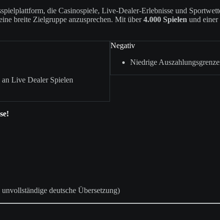
ksspielplattform, die Casinospiele, Live-Dealer-Erlebnisse und Sportwet
 eine breite Zielgruppe anzusprechen. Mit über
4.000 Spielen
und einer 
Negativ
Niedrige Auszahlungsgrenze
l an Live Dealer Spielen
se!
e unvollständige deutsche Übersetzung)