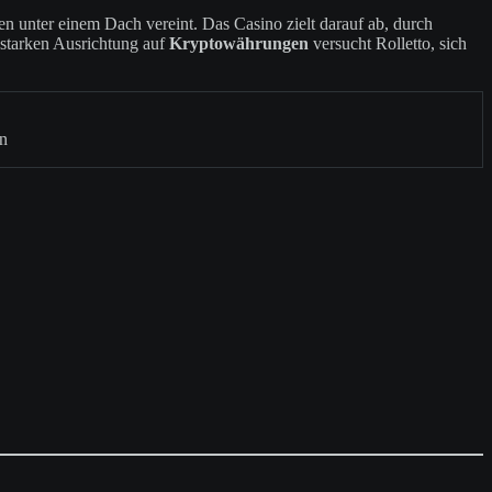
ten unter einem Dach vereint. Das Casino zielt darauf ab, durch
starken Ausrichtung auf
Kryptowährungen
versucht Rolletto, sich
n