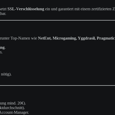
setzt
SSL-Verschlüsselung
ein und garantiert mit einem zertifizierten
bar.
arunter Top-Namen wie
NetEnt, Microgaming, Yggdrasil, Pragmatic
ing
.
n.
nötig).
ung mind. 20€).
tdurchschnitt).
 Account-Manager.