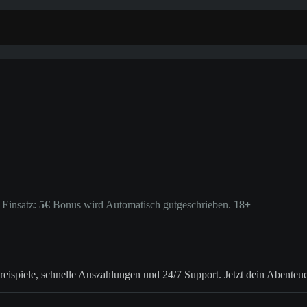
 Einsatz:
5€
Bonus wird Automatisch gutgeschrieben.
18+
reispiele, schnelle Auszahlungen und 24/7 Support. Jetzt dein Abenteuer