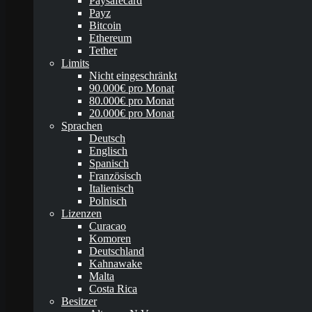
Paysafecard
Payz
Bitcoin
Ethereum
Tether
Limits
Nicht eingeschränkt
90.000€ pro Monat
80.000€ pro Monat
20.000€ pro Monat
Sprachen
Deutsch
Englisch
Spanisch
Französisch
Italienisch
Polnisch
Lizenzen
Curacao
Komoren
Deutschland
Kahnawake
Malta
Costa Rica
Besitzer