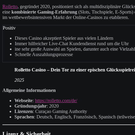
Rolletto
, gegründet 2020, positioniert sich als multidisziplinäre Glüc
eine
kombinierte Gaming-Erfahrung
(Slots, Tischspiele, E-Sports)
im wettbewerbsintensiven Markt der Online-Casinos zu etablieren.
Positiv
Dieses Casino akzeptiert Spieler aus vielen Ländern
Immer hilfreicher Live-Chat Kundendienst rund um die Uhr
ine sehr große Auswahl an Spielen, darunter auch eine Vielzah
Schnelle Auszahlungsprozesse
Rolletto Casino – Dein Tor zu einer epischen Glücksspielrei
2025
Allgemeine Informationen
Webseite
:
https://rolletto.com/de/
Gründungsjahr
: 2020
Lizenzen
: Curaçao Gaming Authority
Sprachen
: Deutsch, Englisch, Französisch, Spanisch (teilweis
Lizenz & Sicherheit