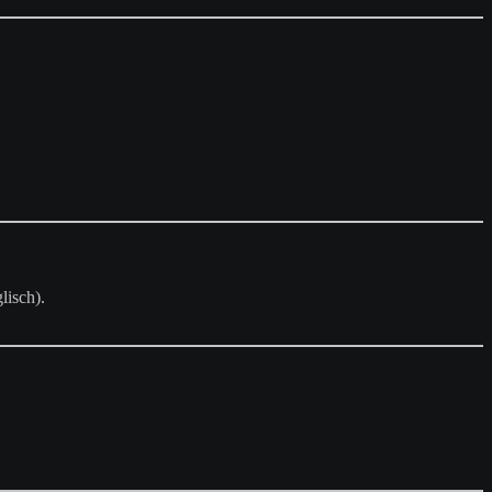
lisch).