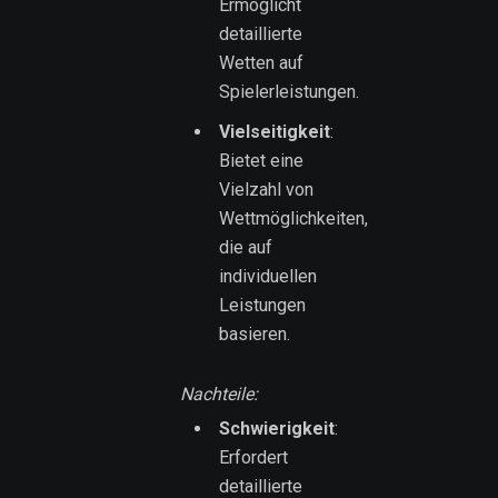
Ermöglicht
detaillierte
Wetten auf
Spielerleistungen.
Vielseitigkeit
:
Bietet eine
Vielzahl von
Wettmöglichkeiten,
die auf
individuellen
Leistungen
basieren.
Nachteile:
Schwierigkeit
:
Erfordert
detaillierte