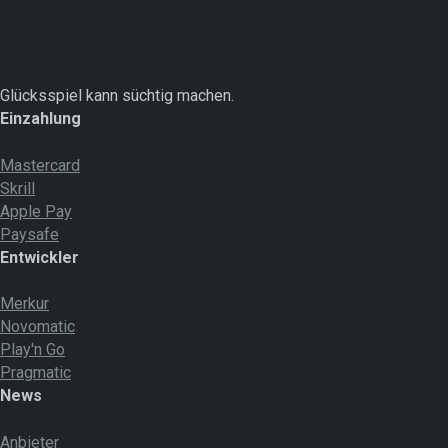
Glücksspiel kann süchtig machen.
Einzahlung
Mastercard
Skrill
Apple Pay
Paysafe
Entwickler
Merkur
Novomatic
Play'n Go
Pragmatic
News
Anbieter