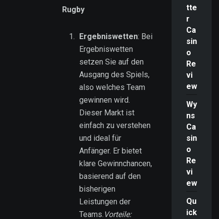
tte
Rugby
r
Ca
Ergebniswetten
: Bei
sin
Ergebniswetten
o
setzen Sie auf den
Re
Ausgang des Spiels,
vi
ew
also welches Team
gewinnen wird.
Wy
Dieser Markt ist
ns
einfach zu verstehen
Ca
und ideal für
sin
o
Anfänger. Er bietet
Re
klare Gewinnchancen,
vi
basierend auf den
ew
bisherigen
Qu
Leistungen der
ick
Teams.
Vorteile: