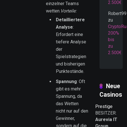
2.500€
einzelner Teams
wetten.
Vorteile:
Robert99
Detailliertere
zu
CryptoRu
Analyse
:
200%
Erfordert eine
bis
tiefere Analyse
zu
der
2.500€
Spielstrategien
und bisherigen
Punktestände.
Spannung
: Oft
Neue
gibt es mehr
Casinos
Spannung, da
das Wetten
Prestige
nicht nur auf den
BESITZER:
Gewinner,
Aurevia IT
sondern auf die
Group