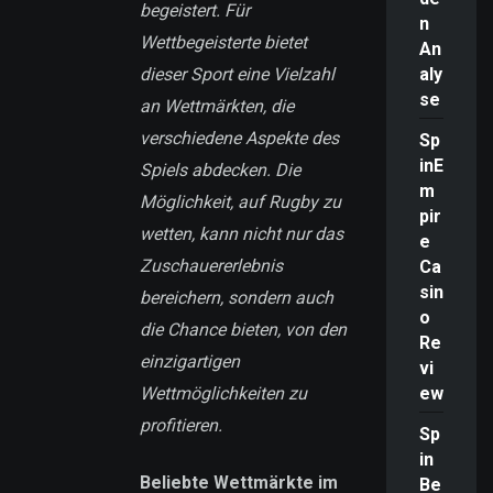
begeistert. Für
n
Wettbegeisterte bietet
An
dieser Sport eine Vielzahl
aly
se
an Wettmärkten, die
verschiedene Aspekte des
Sp
inE
Spiels abdecken. Die
m
Möglichkeit, auf Rugby zu
pir
wetten, kann nicht nur das
e
Zuschauererlebnis
Ca
sin
bereichern, sondern auch
o
die Chance bieten, von den
Re
einzigartigen
vi
Wettmöglichkeiten zu
ew
profitieren.
Sp
in
Beliebte Wettmärkte im
Be