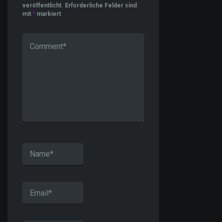
veröffentlicht.
Erforderliche Felder sind
mit
*
markiert