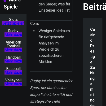
Beitr
den Sieger, was für
Spiele
Einsteiger ideal ist
Slots
Jetzt Spielen
Cons
Ca
Rugby
Weniger Spielraum
Mehr dazu
sin
für tiefgehende
o
American
Analysen im
Pr
Football
Vergleich zu
Mehr dazu
es
spezifischeren
tig
Handball
Mehr dazu
Märkten
e
Za
Baseball
Mehr dazu
hlu
ng
Volleyball
Rugby ist ein spannender
Mehr dazu
s
Sport, der durch seine
m
körperliche Intensität und
et
ho
strategische Tiefe
de