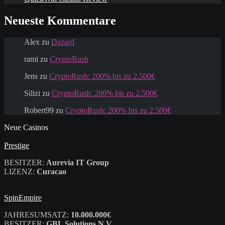
Neueste Kommentare
Alex
zu
Dazard
rami
zu
CryptoRush
Jens
zu
CryptoRush: 200% bis zu 2.500€
Silizi
zu
CryptoRush: 200% bis zu 2.500€
Robert99
zu
CryptoRush: 200% bis zu 2.500€
Neue Casinos
Prestige
BESITZER:
Aurevia IT Group
LIZENZ:
Curacao
SpinEmpire
JAHRESUMSATZ:
10.000.000€
BESITZER:
GBL Solutions N.V.