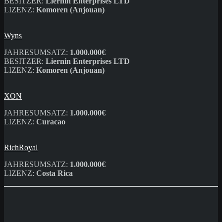
BESITZER:
Liernin Enterprises LTD
LIZENZ:
Komoren (Anjouan)
Wyns
JAHRESUMSATZ:
1.000.000€
BESITZER:
Liernin Enterprises LTD
LIZENZ:
Komoren (Anjouan)
XON
JAHRESUMSATZ:
1.000.000€
LIZENZ:
Curacao
RichRoyal
JAHRESUMSATZ:
1.000.000€
LIZENZ:
Costa Rica