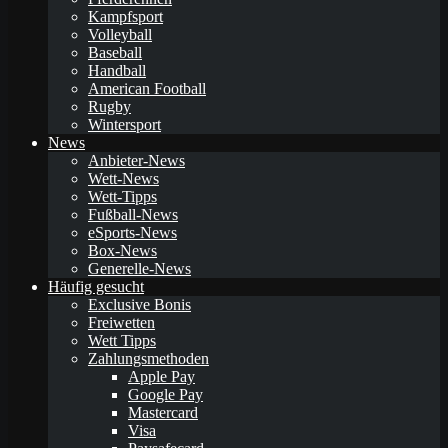
Kampfsport
Volleyball
Baseball
Handball
American Football
Rugby
Wintersport
News
Anbieter-News
Wett-News
Wett-Tipps
Fußball-News
eSports-News
Box-News
Generelle-News
Häufig gesucht
Exclusive Bonis
Freiwetten
Wett Tipps
Zahlungsmethoden
Apple Pay
Google Pay
Mastercard
Visa