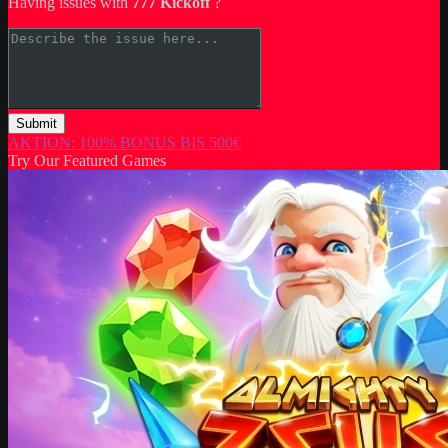
Having issues with
777 Kickoff
?
Submit
AKTION: 100% BONUS BIS 500€
Try Our Featured Games