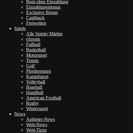
Boni ohne Einzahlung
Einzahlungsbonus
Exclusive Bonus
Cashback
Freiwetten
Spiele
Alle Spiele/ Märkte
eSports
Fußball
Basketball
Motorsport
Tennis
Golf
Pferderennen
Kampfsport
Volleyball
Baseball
Handball
American Football
Rugby
Wintersport
News
Anbieter-News
Wett-News
Wett-Tipps