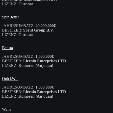
LIZENZ:
Curacao
SpinBetter
JAHRESUMSATZ:
20.000.000€
BESITZER:
Sprut Group B.V.
LIZENZ:
Curacao
Betista
JAHRESUMSATZ:
1.000.000€
BESITZER:
Liernin Enterprises LTD
LIZENZ:
Komoren (Anjouan)
QuickWin
JAHRESUMSATZ:
1.000.000€
BESITZER:
Liernin Enterprises LTD
LIZENZ:
Komoren (Anjouan)
Wyns