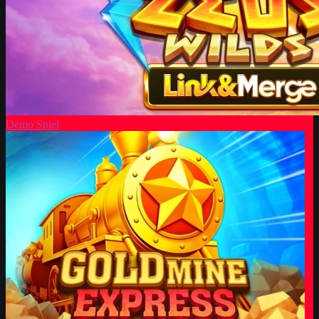
Demo Spiel