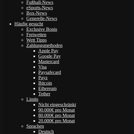
Fußball-News
eSports-News
Box-News
Generelle-News
Häufig gesucht
Exclusive Bonis
Freiwetten
Wett Tipps
Zahlungsmethoden
Apple Pay
Google Pay
Mastercard
Visa
Paysafecard
Payz
Bitcoin
Ethereum
Tether
Limits
Nicht eingeschränkt
90.000€ pro Monat
80.000€ pro Monat
20.000€ pro Monat
Sprachen
Deutsch