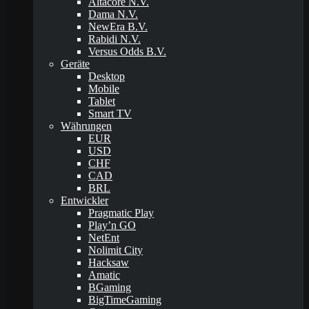
Altacore N.V.
Dama N.V.
NewEra B.V.
Rabidi N.V.
Versus Odds B.V.
Geräte
Desktop
Mobile
Tablet
Smart TV
Währungen
EUR
USD
CHF
CAD
BRL
Entwickler
Pragmatic Play
Play’n GO
NetEnt
Nolimit City
Hacksaw
Amatic
BGaming
BigTimeGaming