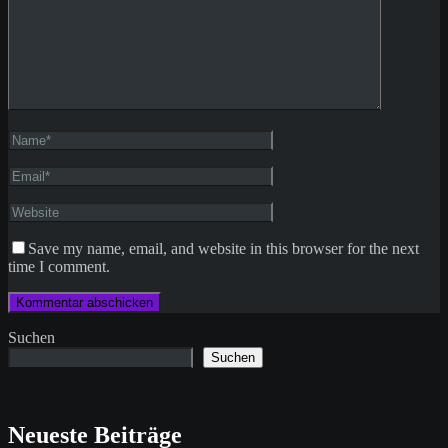
Save my name, email, and website in this browser for the next
time I comment.
Suchen
Suchen
Neueste Beiträge