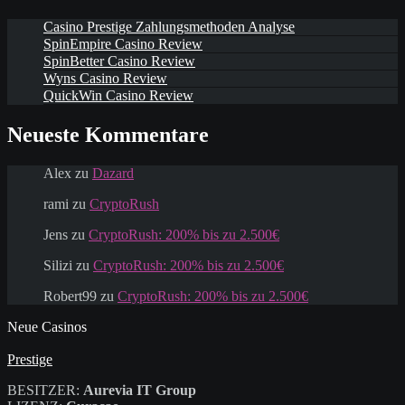
Casino Prestige Zahlungsmethoden Analyse
SpinEmpire Casino Review
SpinBetter Casino Review
Wyns Casino Review
QuickWin Casino Review
Neueste Kommentare
Alex
zu
Dazard
rami
zu
CryptoRush
Jens
zu
CryptoRush: 200% bis zu 2.500€
Silizi
zu
CryptoRush: 200% bis zu 2.500€
Robert99
zu
CryptoRush: 200% bis zu 2.500€
Neue Casinos
Prestige
BESITZER:
Aurevia IT Group