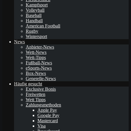
Kampfsport
Volleyball
Baseball
Handball
American Football
Rugby
Wintersport
News
Anbieter-News
Wett-News
Wett-Tipps
Fußball-News
eSports-News
Box-News
Generelle-News
Häufig gesucht
Exclusive Bonis
Freiwetten
Wett Tipps
Zahlungsmethoden
Apple Pay
Google Pay
Mastercard
Visa