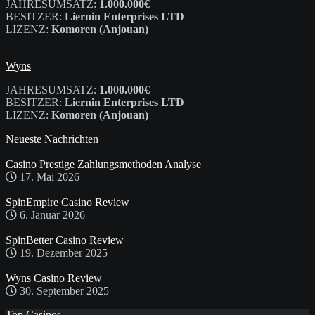
JAHRESUMSATZ:
1.000.000€
BESITZER:
Liernin Enterprises LTD
LIZENZ:
Komoren (Anjouan)
Wyns
JAHRESUMSATZ:
1.000.000€
BESITZER:
Liernin Enterprises LTD
LIZENZ:
Komoren (Anjouan)
Neueste Nachrichten
Casino Prestige Zahlungsmethoden Analyse
17. Mai 2026
SpinEmpire Casino Review
6. Januar 2026
SpinBetter Casino Review
19. Dezember 2025
Wyns Casino Review
30. September 2025
Top Casinos