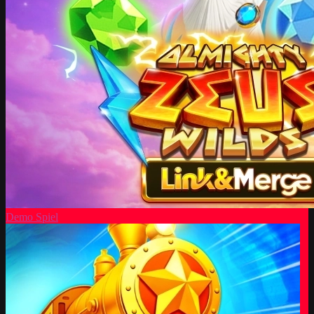
Demo Spiel