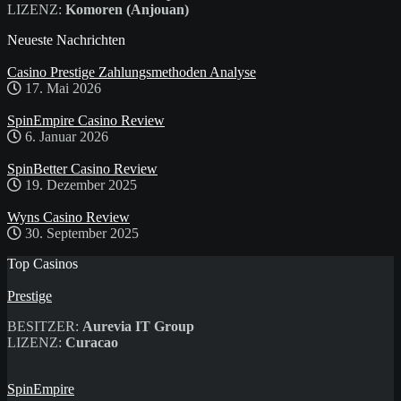
LIZENZ:
Komoren (Anjouan)
Neueste Nachrichten
Casino Prestige Zahlungsmethoden Analyse
17. Mai 2026
SpinEmpire Casino Review
6. Januar 2026
SpinBetter Casino Review
19. Dezember 2025
Wyns Casino Review
30. September 2025
Top Casinos
Prestige
BESITZER:
Aurevia IT Group
LIZENZ:
Curacao
SpinEmpire