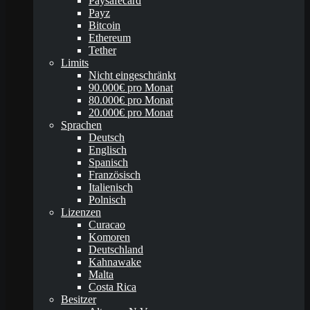
Paysafecard
Payz
Bitcoin
Ethereum
Tether
Limits
Nicht eingeschränkt
90.000€ pro Monat
80.000€ pro Monat
20.000€ pro Monat
Sprachen
Deutsch
Englisch
Spanisch
Französisch
Italienisch
Polnisch
Lizenzen
Curacao
Komoren
Deutschland
Kahnawake
Malta
Costa Rica
Besitzer