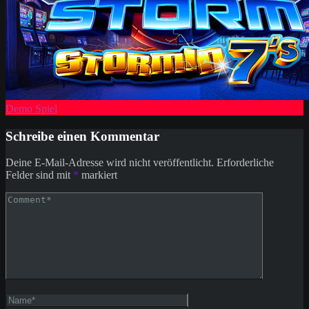
Demo Spiel
Schreibe einen Kommentar
Deine E-Mail-Adresse wird nicht veröffentlicht.
Erforderliche
Felder sind mit
*
markiert