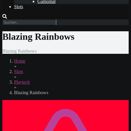
Gamomat
Slots
Blazing Rainbows
Blazing Rainbows
Home
»
Slots
»
Playtech
»
Blazing Rainbows