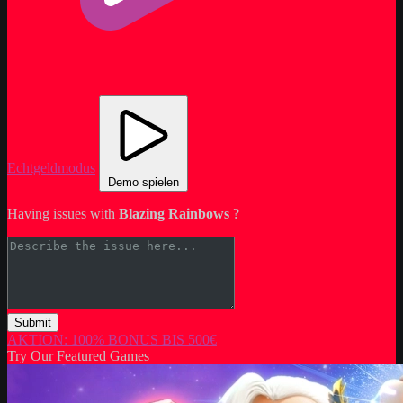
Echtgeldmodus
Demo spielen
Having issues with
Blazing Rainbows
?
Submit
AKTION: 100% BONUS BIS 500€
Try Our Featured Games