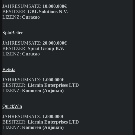
JAHRESUMSATZ:
10.000.000€
BESITZER:
GBL Solutions N.V.
LIZENZ:
Curacao
SpinBetter
JAHRESUMSATZ:
20.000.000€
BESITZER:
Sprut Group B.V.
LIZENZ:
Curacao
Betista
JAHRESUMSATZ:
1.000.000€
BESITZER:
Liernin Enterprises LTD
LIZENZ:
Komoren (Anjouan)
QuickWin
JAHRESUMSATZ:
1.000.000€
BESITZER:
Liernin Enterprises LTD
LIZENZ:
Komoren (Anjouan)