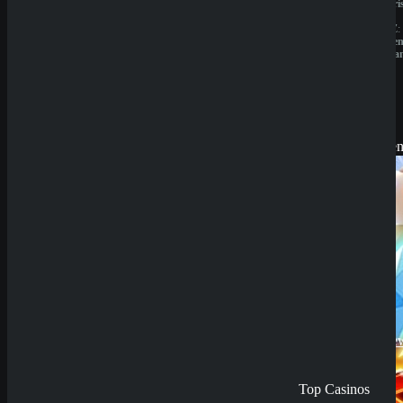
Enterprises
Enterpri
Having issues with
Cocktail Splash
?
LTD
LTD
LIZENZ:
LIZENZ:
Komoren
Komore
(Anjouan)
(Anjoua
Submit
AKTION: 100% BONUS BIS 500€
Neueste Nachrichte
Try Our Featured Games
Casino Prestige
Zahlungsmethoden
Analyse
17. Mai 2026
SpinEmpire Casino
Review
6. Januar 2026
SpinBetter Casino
Review
19. Dezember
2025
Wyns Casino Revie
30. September
2025
Top Casinos