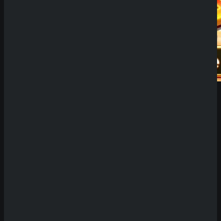
Demo Spiel