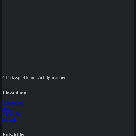
Glücksspiel kann süchtig machen.
Einzahlung
Mastercard
Skrill
Apple Pay
Paysafe
Entwickler