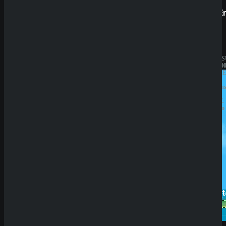
Prestige
SpinE
BESITZER:
JAHRES
Aurevia
10.000.0
IT
BESITZE
Group
GBL
LIZENZ:
Solution
Curacao
N.V.
LIZENZ:
Curacao
SpinBetter
Betist