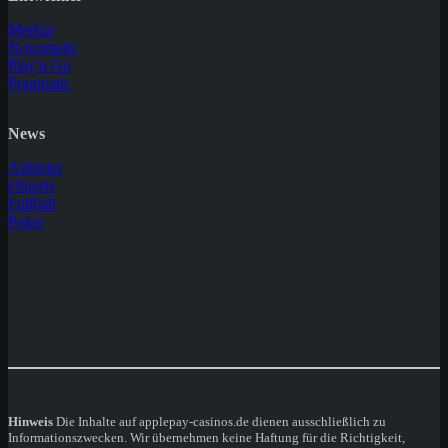
Merkur
Novomatic
Play'n Go
Pragmatic
News
Anbieter
eSports
Fußball
Poker
Hinweis
Die Inhalte auf applepay-casinos.de dienen ausschließlich zu
Informationszwecken. Wir übernehmen keine Haftung für die Richtigkeit,