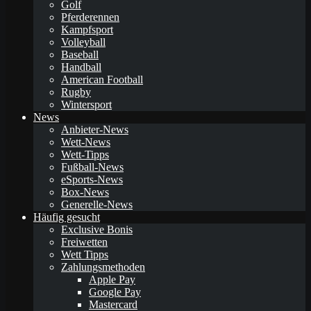
Golf
Pferderennen
Kampfsport
Volleyball
Baseball
Handball
American Football
Rugby
Wintersport
News
Anbieter-News
Wett-News
Wett-Tipps
Fußball-News
eSports-News
Box-News
Generelle-News
Häufig gesucht
Exclusive Bonis
Freiwetten
Wett Tipps
Zahlungsmethoden
Apple Pay
Google Pay
Mastercard