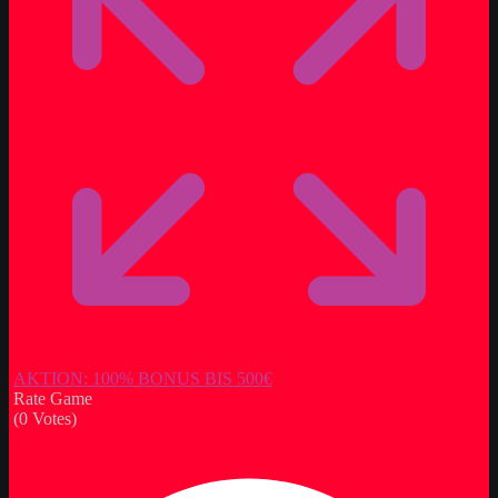
AKTION: 100% BONUS BIS 500€
Rate Game
(
0
Votes)