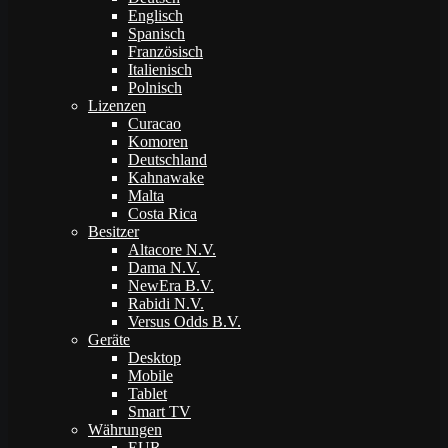
Englisch
Spanisch
Französisch
Italienisch
Polnisch
Lizenzen
Curacao
Komoren
Deutschland
Kahnawake
Malta
Costa Rica
Besitzer
Altacore N.V.
Dama N.V.
NewEra B.V.
Rabidi N.V.
Versus Odds B.V.
Geräte
Desktop
Mobile
Tablet
Smart TV
Währungen
EUR