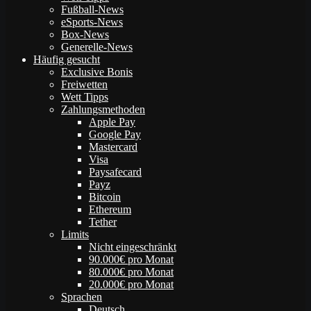
Fußball-News
eSports-News
Box-News
Generelle-News
Häufig gesucht
Exclusive Bonis
Freiwetten
Wett Tipps
Zahlungsmethoden
Apple Pay
Google Pay
Mastercard
Visa
Paysafecard
Payz
Bitcoin
Ethereum
Tether
Limits
Nicht eingeschränkt
90.000€ pro Monat
80.000€ pro Monat
20.000€ pro Monat
Sprachen
Deutsch