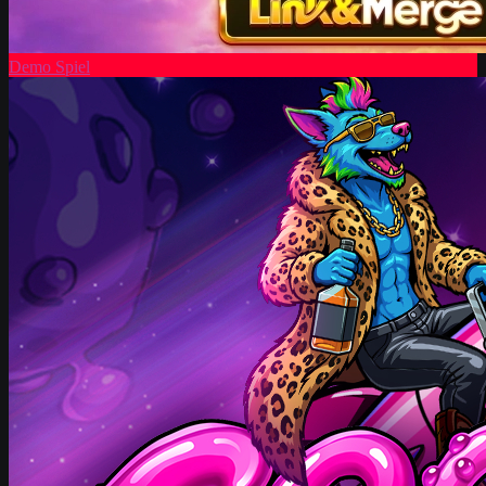
Demo Spiel