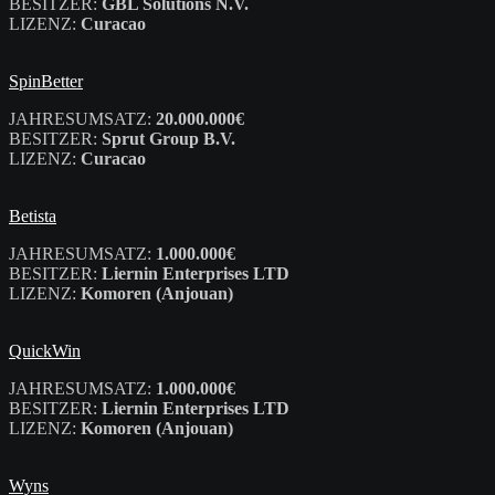
BESITZER:
GBL Solutions N.V.
LIZENZ:
Curacao
SpinBetter
JAHRESUMSATZ:
20.000.000€
BESITZER:
Sprut Group B.V.
LIZENZ:
Curacao
Betista
JAHRESUMSATZ:
1.000.000€
BESITZER:
Liernin Enterprises LTD
LIZENZ:
Komoren (Anjouan)
QuickWin
JAHRESUMSATZ:
1.000.000€
BESITZER:
Liernin Enterprises LTD
LIZENZ:
Komoren (Anjouan)
Wyns