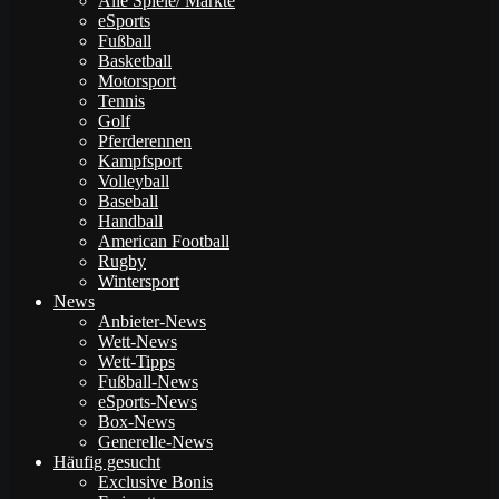
Alle Spiele/ Märkte
eSports
Fußball
Basketball
Motorsport
Tennis
Golf
Pferderennen
Kampfsport
Volleyball
Baseball
Handball
American Football
Rugby
Wintersport
News
Anbieter-News
Wett-News
Wett-Tipps
Fußball-News
eSports-News
Box-News
Generelle-News
Häufig gesucht
Exclusive Bonis