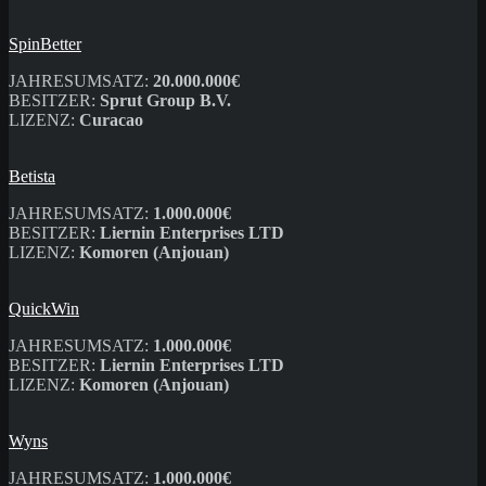
SpinBetter
JAHRESUMSATZ:
20.000.000€
BESITZER:
Sprut Group B.V.
LIZENZ:
Curacao
Betista
JAHRESUMSATZ:
1.000.000€
BESITZER:
Liernin Enterprises LTD
LIZENZ:
Komoren (Anjouan)
QuickWin
JAHRESUMSATZ:
1.000.000€
BESITZER:
Liernin Enterprises LTD
LIZENZ:
Komoren (Anjouan)
Wyns
JAHRESUMSATZ:
1.000.000€