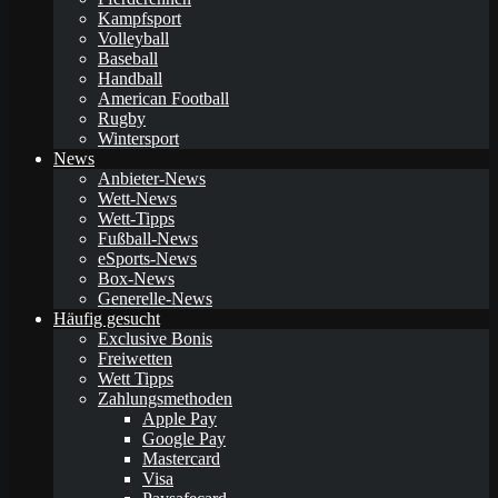
Kampfsport
Volleyball
Baseball
Handball
American Football
Rugby
Wintersport
News
Anbieter-News
Wett-News
Wett-Tipps
Fußball-News
eSports-News
Box-News
Generelle-News
Häufig gesucht
Exclusive Bonis
Freiwetten
Wett Tipps
Zahlungsmethoden
Apple Pay
Google Pay
Mastercard
Visa