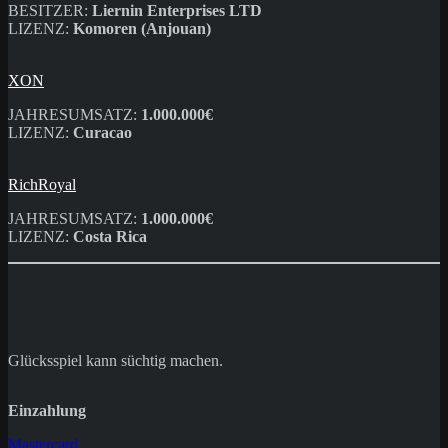
BESITZER:
Liernin Enterprises LTD
LIZENZ:
Komoren (Anjouan)
XON
JAHRESUMSATZ:
1.000.000€
LIZENZ:
Curacao
RichRoyal
JAHRESUMSATZ:
1.000.000€
LIZENZ:
Costa Rica
Glücksspiel kann süchtig machen.
Einzahlung
Mastercard