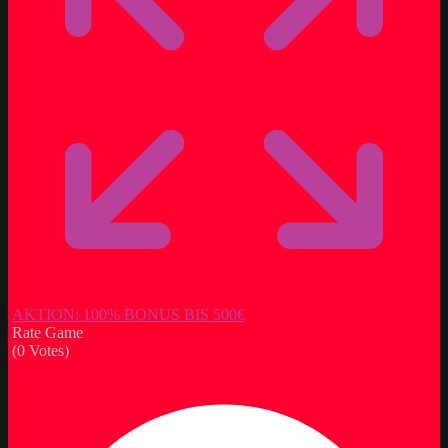
AKTION: 100% BONUS BIS 500€
Rate Game
(
0
Votes)