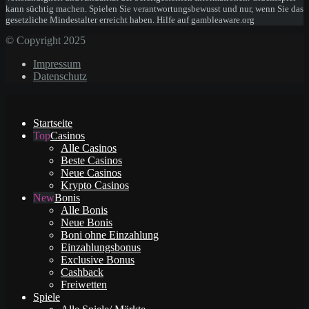
kann süchtig machen. Spielen Sie verantwortungsbewusst und nur, wenn Sie das
gesetzliche Mindestalter erreicht haben. Hilfe auf gambleaware.org
© Copyright 2025
Impressum
Datenschutz
Startseite
Casinos
Alle Casinos
Beste Casinos
Neue Casinos
Krypto Casinos
Bonis
Alle Bonis
Neue Bonis
Boni ohne Einzahlung
Einzahlungsbonus
Exclusive Bonus
Cashback
Freiwetten
Spiele