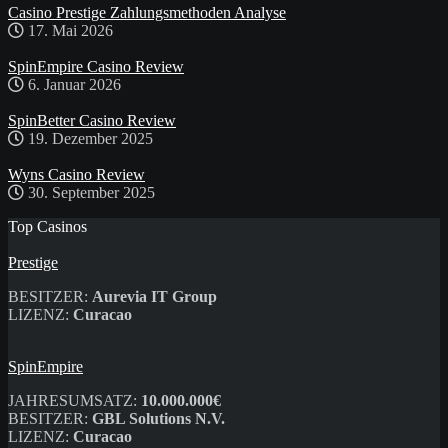
Casino Prestige Zahlungsmethoden Analyse
17. Mai 2026
SpinEmpire Casino Review
6. Januar 2026
SpinBetter Casino Review
19. Dezember 2025
Wyns Casino Review
30. September 2025
Top Casinos
Prestige
BESITZER:
Aurevia IT Group
LIZENZ:
Curacao
SpinEmpire
JAHRESUMSATZ:
10.000.000€
BESITZER:
GBL Solutions N.V.
LIZENZ:
Curacao