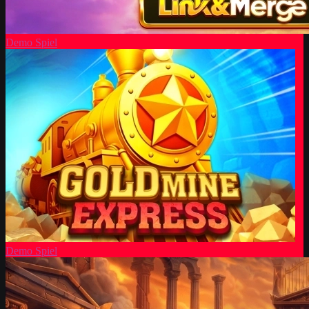
Demo Spiel
Demo Spiel