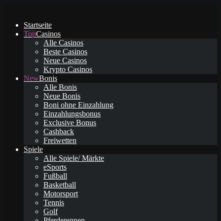
Startseite
Casinos
Alle Casinos
Beste Casinos
Neue Casinos
Krypto Casinos
Bonis
Alle Bonis
Neue Bonis
Boni ohne Einzahlung
Einzahlungsbonus
Exclusive Bonus
Cashback
Freiwetten
Spiele
Alle Spiele/ Märkte
eSports
Fußball
Basketball
Motorsport
Tennis
Golf
Pferderennen