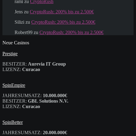
rami
zu
CryptoRush
Jens
zu
CryptoRush: 200% bis zu 2.500€
Silizi
zu
CryptoRush: 200% bis zu 2.500€
Robert99
zu
CryptoRush: 200% bis zu 2.500€
Neue Casinos
Prestige
BESITZER:
Aurevia IT Group
LIZENZ:
Curacao
SpinEmpire
JAHRESUMSATZ:
10.000.000€
BESITZER:
GBL Solutions N.V.
LIZENZ:
Curacao
SpinBetter
JAHRESUMSATZ:
20.000.000€