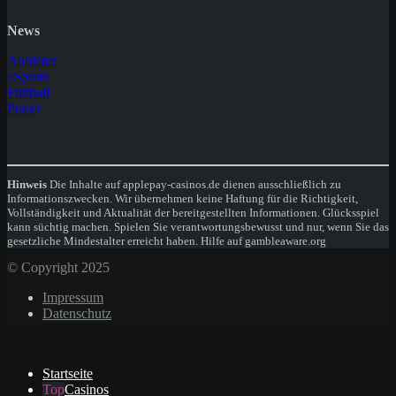
News
Anbieter
eSports
Fußball
Poker
Hinweis
Die Inhalte auf applepay-casinos.de dienen ausschließlich zu
Informationszwecken. Wir übernehmen keine Haftung für die Richtigkeit,
Vollständigkeit und Aktualität der bereitgestellten Informationen. Glücksspiel
kann süchtig machen. Spielen Sie verantwortungsbewusst und nur, wenn Sie das
gesetzliche Mindestalter erreicht haben. Hilfe auf gambleaware.org
© Copyright 2025
Impressum
Datenschutz
Startseite
Casinos