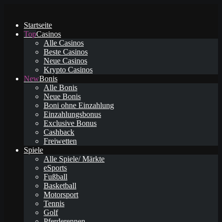
Startseite
Casinos
Alle Casinos
Beste Casinos
Neue Casinos
Krypto Casinos
Bonis
Alle Bonis
Neue Bonis
Boni ohne Einzahlung
Einzahlungsbonus
Exclusive Bonus
Cashback
Freiwetten
Spiele
Alle Spiele/ Märkte
eSports
Fußball
Basketball
Motorsport
Tennis
Golf
Pferderennen