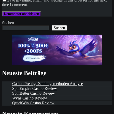
Save my name, email, and website in this browser for the next
time I comment.
Suchen
Suchen
Neueste Beiträge
Casino Prestige Zahlungsmethoden Analyse
SpinEmpire Casino Review
SpinBetter Casino Review
Wyns Casino Review
QuickWin Casino Review