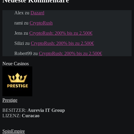
Neueste Kommentare
Alex
zu
Dazard
rami
zu
CryptoRush
Jens
zu
CryptoRush: 200% bis zu 2.500€
Silizi
zu
CryptoRush: 200% bis zu 2.500€
Robert99
zu
CryptoRush: 200% bis zu 2.500€
Neue Casinos
Prestige
BESITZER:
Aurevia IT Group
LIZENZ:
Curacao
SpinEmpire