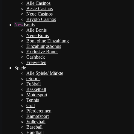
Alle Casinos
Beste Casinos
Neue Casinos
Krypto Casinos
Bonis
Alle Bonis
Neue Bonis
Boni ohne Einzahlung
Einzahlungsbonus
Exclusive Bonus
Cashback
Freiwetten
Spiele
Alle Spiele/ Märkte
eSports
Fußball
Basketball
Motorsport
Tennis
Golf
Pferderennen
Kampfsport
Volleyball
Baseball
Handball