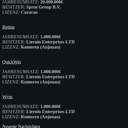
JAHRESUMSATZ:
20.000.000€
BESITZER:
Sprut Group B.V.
LIZENZ:
Curacao
Betista
JAHRESUMSATZ:
1.000.000€
BESITZER:
Liernin Enterprises LTD
LIZENZ:
Komoren (Anjouan)
QuickWin
JAHRESUMSATZ:
1.000.000€
BESITZER:
Liernin Enterprises LTD
LIZENZ:
Komoren (Anjouan)
Wyns
JAHRESUMSATZ:
1.000.000€
BESITZER:
Liernin Enterprises LTD
LIZENZ:
Komoren (Anjouan)
Neueste Nachrichten