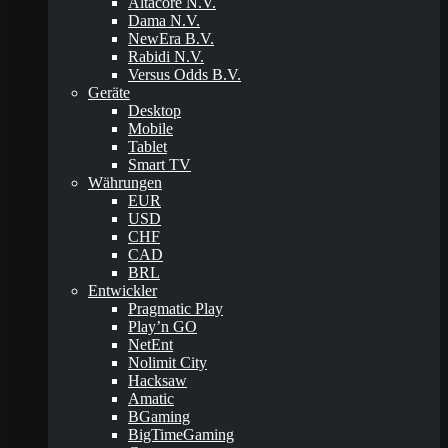
Altacore N.V.
Dama N.V.
NewEra B.V.
Rabidi N.V.
Versus Odds B.V.
Geräte
Desktop
Mobile
Tablet
Smart TV
Währungen
EUR
USD
CHF
CAD
BRL
Entwickler
Pragmatic Play
Play’n GO
NetEnt
Nolimit City
Hacksaw
Amatic
BGaming
BigTimeGaming