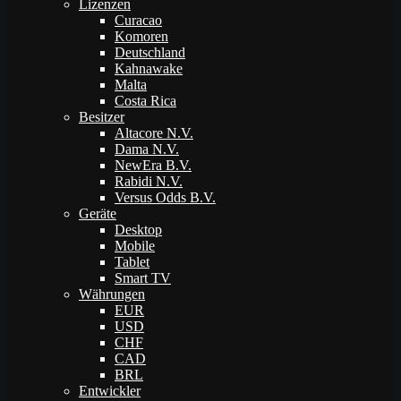
Lizenzen
Curacao
Komoren
Deutschland
Kahnawake
Malta
Costa Rica
Besitzer
Altacore N.V.
Dama N.V.
NewEra B.V.
Rabidi N.V.
Versus Odds B.V.
Geräte
Desktop
Mobile
Tablet
Smart TV
Währungen
EUR
USD
CHF
CAD
BRL
Entwickler