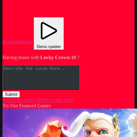
Echtgeldmodus
Demo spielen
Having issues with
Lucky Crown 10
?
Submit
AKTION: 100% BONUS BIS 500€
Try Our Featured Games