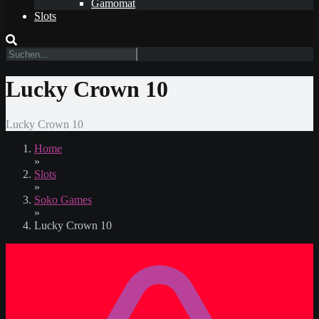
Gamomat
Slots
Lucky Crown 10
Lucky Crown 10
Home
»
Slots
»
Soko Games
»
Lucky Crown 10