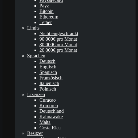
Paysafecard
Payz
Bitcoin
Ethereum
Tether
Limits
Nicht eingeschränkt
90.000€ pro Monat
80.000€ pro Monat
20.000€ pro Monat
Sprachen
Deutsch
Englisch
Spanisch
Französisch
Italienisch
Polnisch
Lizenzen
Curacao
Komoren
Deutschland
Kahnawake
Malta
Costa Rica
Besitzer