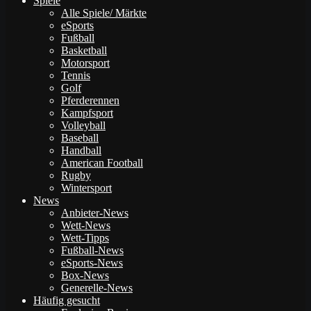
Spiele
Alle Spiele/ Märkte
eSports
Fußball
Basketball
Motorsport
Tennis
Golf
Pferderennen
Kampfsport
Volleyball
Baseball
Handball
American Football
Rugby
Wintersport
News
Anbieter-News
Wett-News
Wett-Tipps
Fußball-News
eSports-News
Box-News
Generelle-News
Häufig gesucht