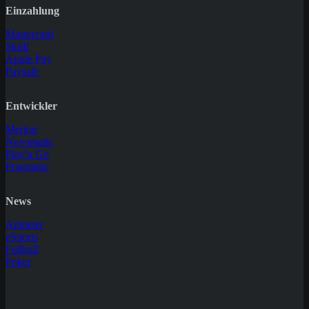
Einzahlung
Mastercard
Skrill
Apple Pay
Paysafe
Entwickler
Merkur
Novomatic
Play'n Go
Pragmatic
News
Anbieter
eSports
Fußball
Poker