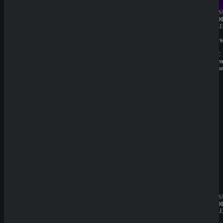
JAHRESUMSATZ:
JAHRES
20.000.000€
1.000.00
BESITZER:
BESITZE
Sprut
Liernin
Group
Enterpri
B.V.
LTD
LIZENZ:
LIZENZ:
Curacao
Komore
(Anjoua
QuickWin
Wyns
JAHRESUMSATZ:
JAHRES
1.000.000€
1.000.00
BESITZER:
BESITZE
Echtgeldmodus
Liernin
Liernin