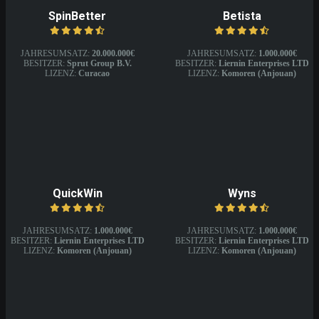
SpinBetter
Betista
JAHRESUMSATZ:
20.000.000€
JAHRESUMSATZ:
1.000.000€
BESITZER:
Sprut Group B.V.
BESITZER:
Liernin Enterprises LTD
LIZENZ:
Curacao
LIZENZ:
Komoren (Anjouan)
QuickWin
Wyns
JAHRESUMSATZ:
1.000.000€
JAHRESUMSATZ:
1.000.000€
BESITZER:
Liernin Enterprises LTD
BESITZER:
Liernin Enterprises LTD
LIZENZ:
Komoren (Anjouan)
LIZENZ:
Komoren (Anjouan)