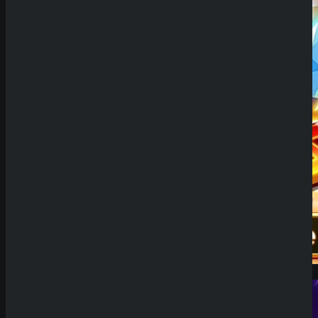
Demo Spiel