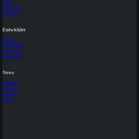
Skrill
Apple Pay
Paysafe
Entwickler
Merkur
Novomatic
Play'n Go
Pragmatic
News
Anbieter
eSports
Fußball
Poker