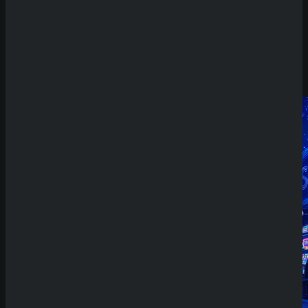
Demo Spiel