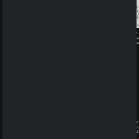
JAHRESUMSATZ:
JAHRES
20.000.000€
1.000.00
BESITZER:
BESITZE
Sprut
Liernin
Group
Enterpri
B.V.
LTD
LIZENZ:
LIZENZ:
Curacao
Komore
(Anjoua
QuickWin
Wyns
JAHRESUMSATZ:
JAHRES
1.000.000€
1.000.00
BESITZER:
BESITZE
Liernin
Liernin