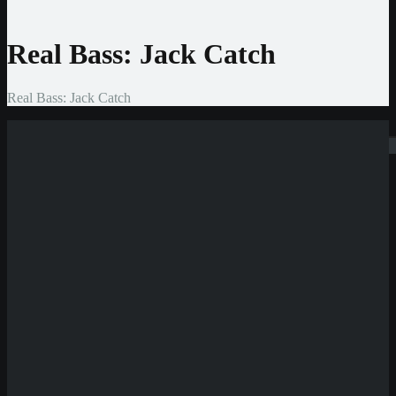
Slots
Real Bass: Jack Catch
Real Bass: Jack Catch
Suchen
Home
»
Slots
»
OctoPlay
»
Real Bass: Jack Catch
Neueste
Beiträge
Casino
Prestige
Zahlungs
methoden
Analyse