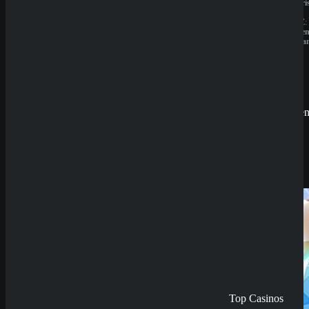
Enterprises
Enterpri
LTD
LTD
LIZENZ:
LIZENZ:
Komoren
Komore
Echtgeldmodus
(Anjouan)
(Anjoua
Demo spielen
Having issues with
Real Bass: Jack Catch
?
Neueste Nachrichte
Casino Prestige
Zahlungsmethoden
Analyse
Submit
17. Mai 2026
AKTION: 100% BONUS BIS 500€
SpinEmpire Casino
Try Our Featured Games
Review
6. Januar 2026
SpinBetter Casino
Review
19. Dezember
2025
Wyns Casino Revie
30. September
2025
Top Casinos