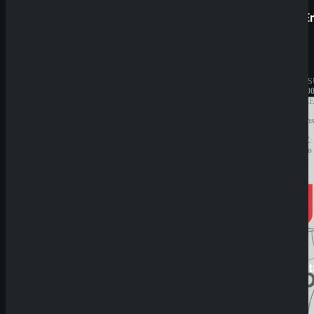
Prestige
SpinE
BESITZER:
JAHRES
Aurevia
10.000.0
IT
BESITZE
Group
GBL
LIZENZ:
Solution
Curacao
N.V.
LIZENZ:
Curacao
SpinBetter
Betist