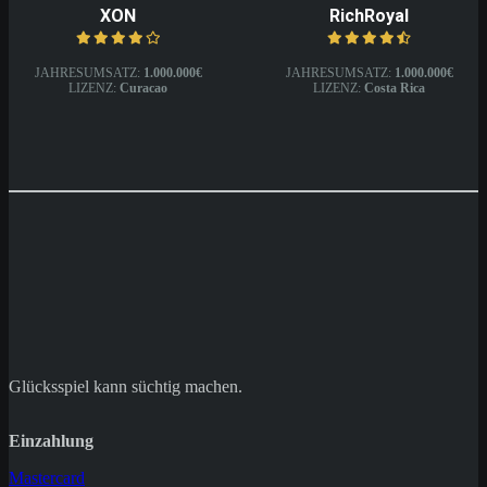
XON
RichRoyal
JAHRESUMSATZ:
1.000.000€
JAHRESUMSATZ:
1.000.000€
LIZENZ:
Curacao
LIZENZ:
Costa Rica
Glücksspiel kann süchtig machen.
Einzahlung
Mastercard