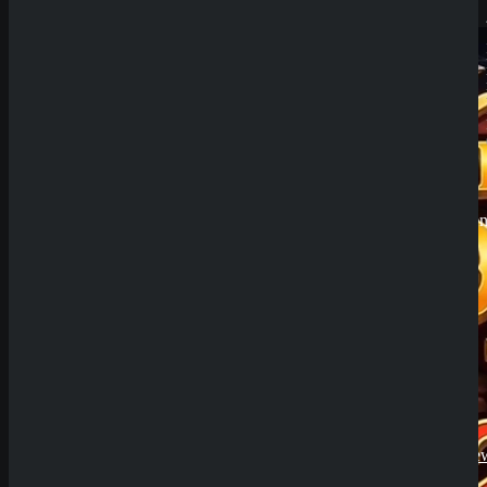
Try Our Featured Games
Neueste Nachrichte
Casino Prestige
Zahlungsmethoden
Analyse
17. Mai 2026
SpinEmpire Casino
Review
6. Januar 2026
SpinBetter Casino
Review
19. Dezember
2025
Wyns Casino Revie
30. September