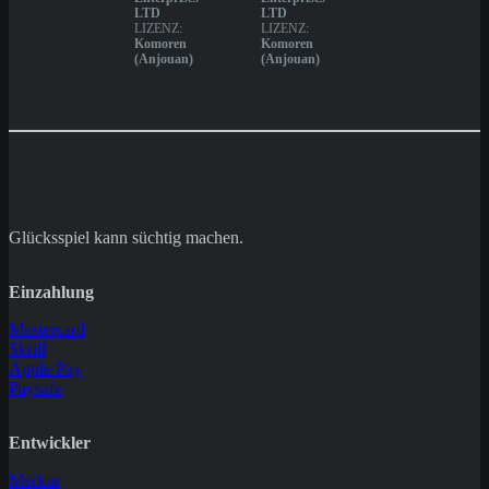
LTD
LTD
LIZENZ:
LIZENZ:
Komoren
Komoren
(Anjouan)
(Anjouan)
Glücksspiel kann süchtig machen.
Einzahlung
Mastercard
Skrill
Apple Pay
Paysafe
Entwickler
Merkur