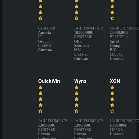
BESITZER:
JAHRESUMSATZ:
JAHRESUMSATZ
Aurevia
10.000.000€
20.000.000€
IT
BESITZER:
BESITZER:
Group
GBL
Sprut
LIZENZ:
Solutions
Group
Curacao
N.V.
B.V.
LIZENZ:
LIZENZ:
Curacao
Curacao
QuickWin
Wyns
XON
JAHRESUMSATZ:
JAHRESUMSATZ:
JAHRESUMSATZ
1.000.000€
1.000.000€
1.000.000€
BESITZER:
BESITZER:
LIZENZ:
Liernin
Liernin
Curacao
Enterprises
Enterprises