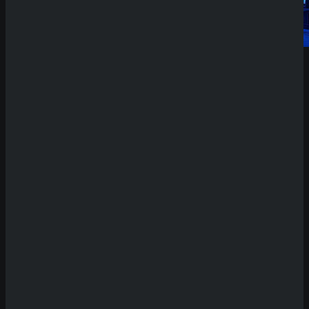
Demo Spiel
Schreibe einen Kommentar
Deine E-Mail-Adresse wird nicht
veröffentlicht.
Erforderliche Felder sind mit
*
markiert