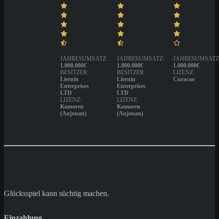
JAHRESUMSATZ:
JAHRESUMSATZ:
JAHRESUMSATZ
1.000.000€
1.000.000€
1.000.000€
BESITZER:
BESITZER:
LIZENZ:
Liernin
Liernin
Curacao
Enterprises
Enterprises
LTD
LTD
LIZENZ:
LIZENZ:
Komoren
Komoren
(Anjouan)
(Anjouan)
Glücksspiel kann süchtig machen.
Einzahlung