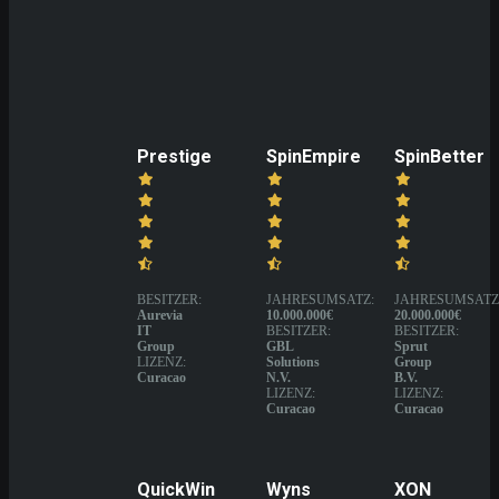
Save my name, email, and website in this
browser for the next time I comment.
Prestige
SpinEmpire
SpinBetter
BESITZER:
JAHRESUMSATZ:
JAHRESUMSATZ
Aurevia
10.000.000€
20.000.000€
IT
BESITZER:
BESITZER:
Group
GBL
Sprut
LIZENZ:
Solutions
Group
Curacao
N.V.
B.V.
LIZENZ:
LIZENZ:
Curacao
Curacao
QuickWin
Wyns
XON