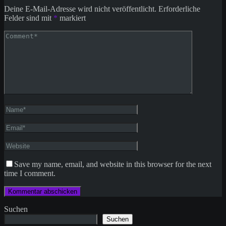
Deine E-Mail-Adresse wird nicht veröffentlicht.
Erforderliche
Felder sind mit
*
markiert
Save my name, email, and website in this browser for the next
time I comment.
Suchen
Suchen