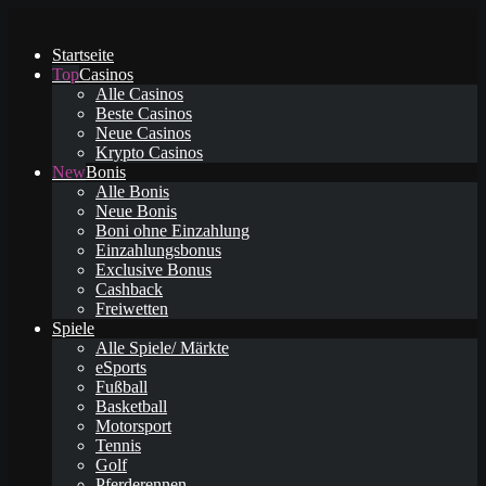
Startseite
Casinos
Alle Casinos
Beste Casinos
Neue Casinos
Krypto Casinos
Bonis
Alle Bonis
Neue Bonis
Boni ohne Einzahlung
Einzahlungsbonus
Exclusive Bonus
Cashback
Freiwetten
Spiele
Alle Spiele/ Märkte
eSports
Fußball
Basketball
Motorsport
Tennis
Golf
Pferderennen