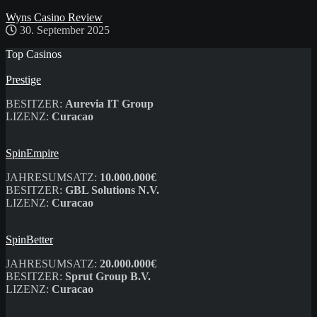
Wyns Casino Review
30. September 2025
Top Casinos
Prestige
BESITZER:
Aurevia IT Group
LIZENZ:
Curacao
SpinEmpire
JAHRESUMSATZ:
10.000.000€
BESITZER:
GBL Solutions N.V.
LIZENZ:
Curacao
SpinBetter
JAHRESUMSATZ:
20.000.000€
BESITZER:
Sprut Group B.V.
LIZENZ:
Curacao