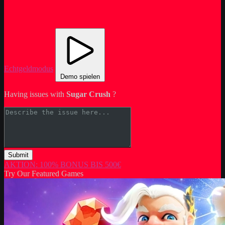
Echtgeldmodus
Demo spielen
Having issues with
Sugar Crush
?
Submit
AKTION: 100% BONUS BIS 500€
Try Our Featured Games