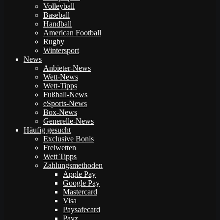
Volleyball
Baseball
Handball
American Football
Rugby
Wintersport
News
Anbieter-News
Wett-News
Wett-Tipps
Fußball-News
eSports-News
Box-News
Generelle-News
Häufig gesucht
Exclusive Bonis
Freiwetten
Wett Tipps
Zahlungsmethoden
Apple Pay
Google Pay
Mastercard
Visa
Paysafecard
Payz