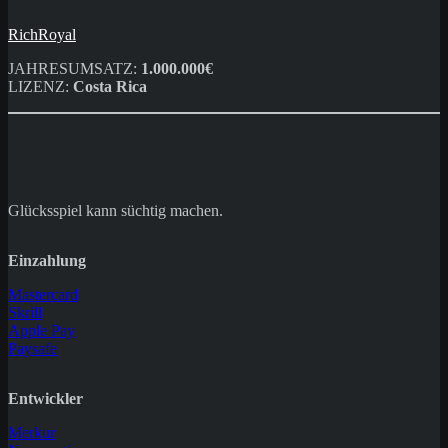
RichRoyal
JAHRESUMSATZ:
1.000.000€
LIZENZ:
Costa Rica
Glücksspiel kann süchtig machen.
Einzahlung
Mastercard
Skrill
Apple Pay
Paysafe
Entwickler
Merkur