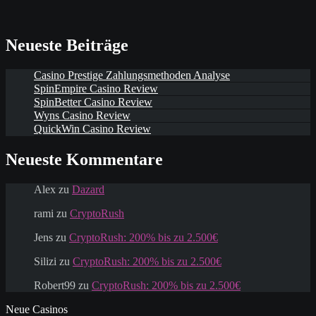
Neueste Beiträge
Casino Prestige Zahlungsmethoden Analyse
SpinEmpire Casino Review
SpinBetter Casino Review
Wyns Casino Review
QuickWin Casino Review
Neueste Kommentare
Alex
zu
Dazard
rami
zu
CryptoRush
Jens
zu
CryptoRush: 200% bis zu 2.500€
Silizi
zu
CryptoRush: 200% bis zu 2.500€
Robert99
zu
CryptoRush: 200% bis zu 2.500€
Neue Casinos