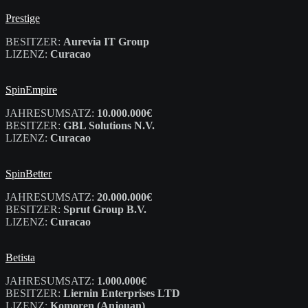
Prestige
BESITZER:
Aurevia IT Group
LIZENZ:
Curacao
SpinEmpire
JAHRESUMSATZ:
10.000.000€
BESITZER:
GBL Solutions N.V.
LIZENZ:
Curacao
SpinBetter
JAHRESUMSATZ:
20.000.000€
BESITZER:
Sprut Group B.V.
LIZENZ:
Curacao
Betista
JAHRESUMSATZ:
1.000.000€
BESITZER:
Liernin Enterprises LTD
LIZENZ:
Komoren (Anjouan)