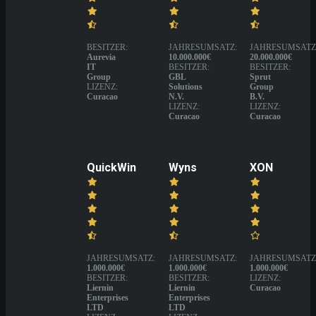
BESITZER:
JAHRESUMSATZ:
JAHRESUMSATZ
Aurevia
10.000.000€
20.000.000€
IT
BESITZER:
BESITZER:
Group
GBL
Sprut
LIZENZ:
Solutions
Group
Curacao
N.V.
B.V.
LIZENZ:
LIZENZ:
Curacao
Curacao
QuickWin
Wyns
XON
JAHRESUMSATZ:
JAHRESUMSATZ:
JAHRESUMSATZ
1.000.000€
1.000.000€
1.000.000€
BESITZER:
BESITZER:
LIZENZ:
Liernin
Liernin
Curacao
Enterprises
Enterprises
LTD
LTD