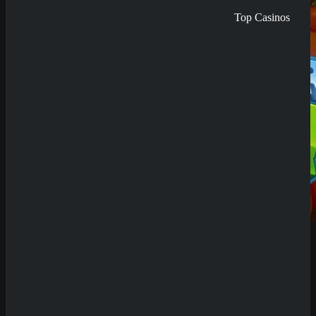
2025
Top Casinos
Demo Spiel
Schreibe einen Kommentar
Deine E-Mail-Adresse wird nicht
veröffentlicht.
Erforderliche Felder sind mit
*
markiert