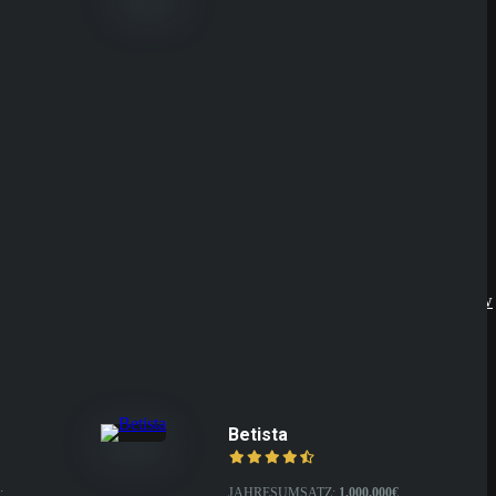
JAHRESUMSATZ:
1.000.000€
BESITZER:
Liernin Enterprises LTD
LIZENZ:
Komoren (Anjouan)
Neueste Nachrichten
Casino Prestige Zahlungsmethoden Analyse
17. Mai 2026
SpinEmpire Casino Review
6. Januar 2026
SpinBetter Casino Review
19. Dezember 2025
Wyns Casino Review
30. September 2025
Betista
:
JAHRESUMSATZ:
1.000.000€