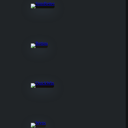
SpinBetter
JAHRESUMSATZ:
20.000.000€
BESITZER:
Sprut Group B.V.
LIZENZ:
Curacao
Betista
JAHRESUMSATZ:
1.000.000€
BESITZER:
Liernin Enterprises LTD
LIZENZ:
Komoren (Anjouan)
QuickWin
JAHRESUMSATZ:
1.000.000€
BESITZER:
Liernin Enterprises LTD
LIZENZ:
Komoren (Anjouan)
Wyns