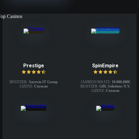
Top Casinos
Prestige
SpinEmpire
BESITZER:
Aurevia IT Group
JAHRESUMSATZ:
10.000.000€
LIZENZ:
Curacao
BESITZER:
GBL Solutions N.V.
LIZENZ:
Curacao