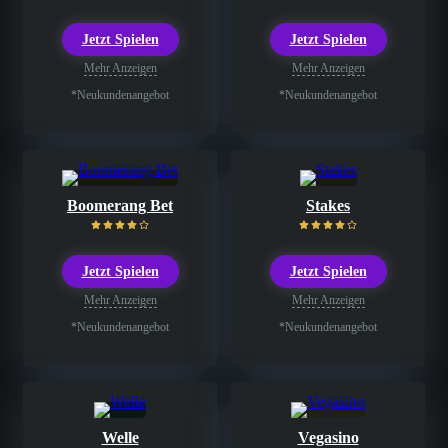
Jetzt Spielen
Jetzt Spielen
Mehr Anzeigen
Mehr Anzeigen
*Neukundenangebot
*Neukundenangebot
Boomerang Bet
Stakes
Jetzt Spielen
Jetzt Spielen
Mehr Anzeigen
Mehr Anzeigen
*Neukundenangebot
*Neukundenangebot
Welle
Vegasino