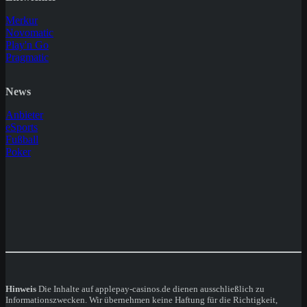
Merkur
Novomatic
Play'n Go
Pragmatic
News
Anbieter
eSports
Fußball
Poker
Hinweis
Die Inhalte auf applepay-casinos.de dienen ausschließlich zu
Informationszwecken. Wir übernehmen keine Haftung für die Richtigkeit,