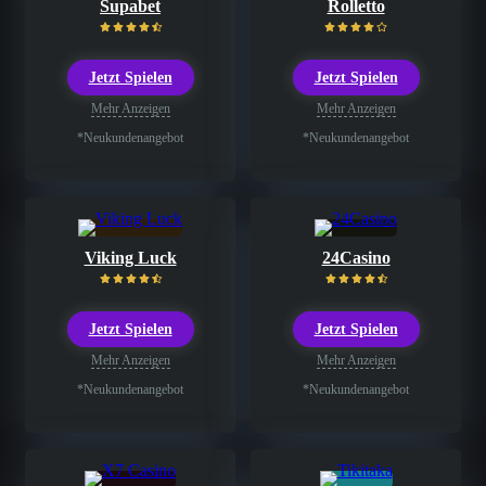
Supabet
Rolletto
Jetzt Spielen
Jetzt Spielen
Mehr Anzeigen
Mehr Anzeigen
*Neukundenangebot
*Neukundenangebot
Viking Luck
24Casino
Jetzt Spielen
Jetzt Spielen
Mehr Anzeigen
Mehr Anzeigen
*Neukundenangebot
*Neukundenangebot