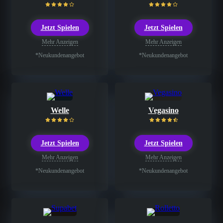
Jetzt Spielen
Jetzt Spielen
Mehr Anzeigen
Mehr Anzeigen
*Neukundenangebot
*Neukundenangebot
Welle
Vegasino
Jetzt Spielen
Jetzt Spielen
Mehr Anzeigen
Mehr Anzeigen
*Neukundenangebot
*Neukundenangebot