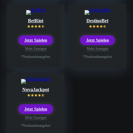
BetRiot
DestinoBet
Jetzt Spielen
Jetzt Spielen
Mehr Anzeigen
Mehr Anzeigen
*Neukundenangebot
*Neukundenangebot
NovaJackpot
Jetzt Spielen
Mehr Anzeigen
*Neukundenangebot