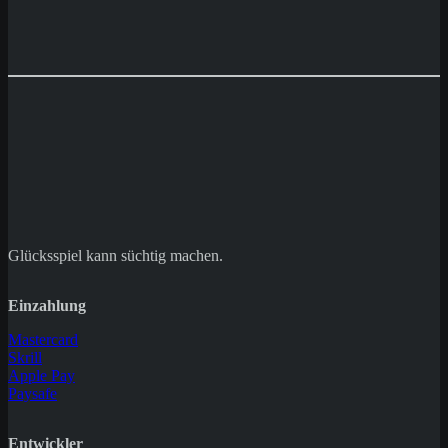
Glücksspiel kann süchtig machen.
Einzahlung
Mastercard
Skrill
Apple Pay
Paysafe
Entwickler