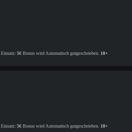
 Einsatz:
5€
Bonus wird Automatisch gutgeschrieben.
18+
 Einsatz:
5€
Bonus wird Automatisch gutgeschrieben.
18+