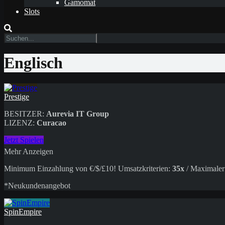
Gamomat
Slots
Englisch
Prestige
BESITZER:
Aurevia IT Group
LIZENZ:
Curacao
Jetzt Spielen
Mehr Anzeigen
Minimum Einzahlung von €/$/£10! Umsatzkriterien:
35x
/ Maximaler
*Neukundenangebot
SpinEmpire