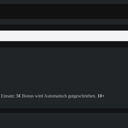
 Einsatz:
5€
Bonus wird Automatisch gutgeschrieben.
18+