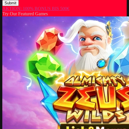
Submit
AKTION: 100% BONUS BIS 500€
Try Our Featured Games