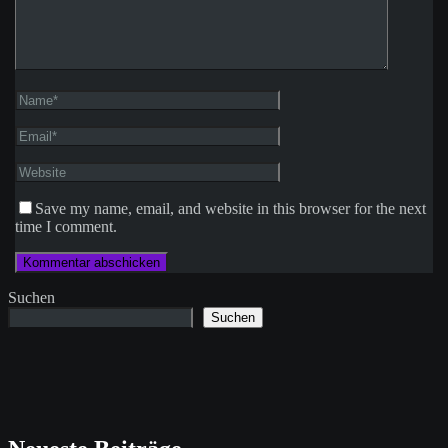
Save my name, email, and website in this browser for the next
time I comment.
Suchen
Suchen