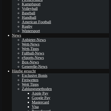
Kampfsport
Volleyball
Baseball
Handball
American Football
Rugby
Wintersport
News
Anbieter-News
Wett-News
Wett-Tipps
Fußball-News
eSports-News
Box-News
Generelle-News
Häufig gesucht
Exclusive Bonis
Freiwetten
Wett Tipps
Zahlungsmethoden
Apple Pay
Google Pay
Mastercard
Visa