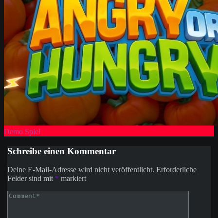
Demo Spiel
Schreibe einen Kommentar
Deine E-Mail-Adresse wird nicht veröffentlicht.
Erforderliche
Felder sind mit
*
markiert