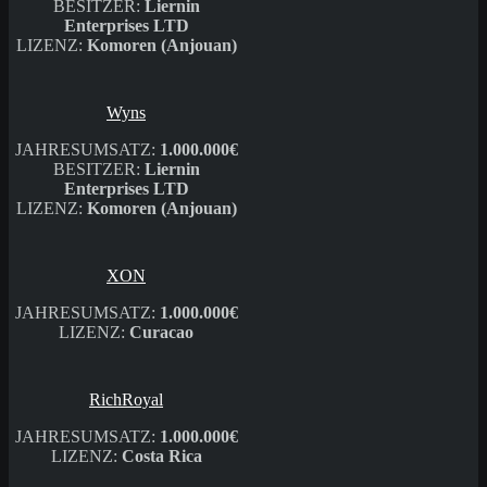
BESITZER:
Liernin
Enterprises LTD
LIZENZ:
Komoren (Anjouan)
Wyns
JAHRESUMSATZ:
1.000.000€
BESITZER:
Liernin
Enterprises LTD
LIZENZ:
Komoren (Anjouan)
XON
JAHRESUMSATZ:
1.000.000€
LIZENZ:
Curacao
RichRoyal
JAHRESUMSATZ:
1.000.000€
LIZENZ:
Costa Rica