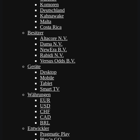
Komoren
Deutschland
Kahnawake
Malta
Costa Rica
Besitzer
Altacore N.V.
Dama N.V.
NewEra B.V.
Rabidi N.V.
Versus Odds B.V.
Geräte
Desktop
Mobile
Tablet
Smart TV
Währungen
EUR
USD
CHF
CAD
BRL
Entwickler
Pragmatic Play
Play’n GO