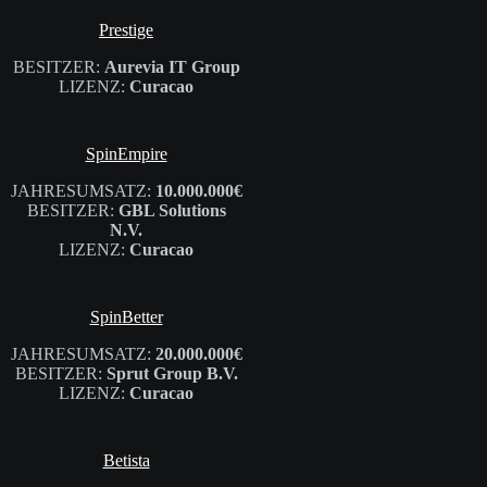
Prestige
BESITZER:
Aurevia IT Group
LIZENZ:
Curacao
SpinEmpire
JAHRESUMSATZ:
10.000.000€
BESITZER:
GBL Solutions
N.V.
LIZENZ:
Curacao
SpinBetter
JAHRESUMSATZ:
20.000.000€
BESITZER:
Sprut Group B.V.
LIZENZ:
Curacao
Betista