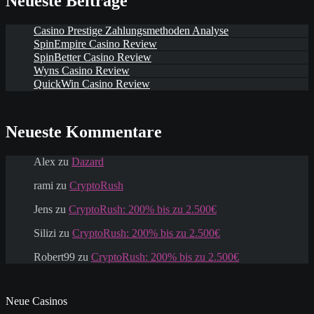
Neueste Beiträge
Casino Prestige Zahlungsmethoden Analyse
SpinEmpire Casino Review
SpinBetter Casino Review
Wyns Casino Review
QuickWin Casino Review
Neueste Kommentare
Alex
zu
Dazard
rami
zu
CryptoRush
Jens
zu
CryptoRush: 200% bis zu 2.500€
Silizi
zu
CryptoRush: 200% bis zu 2.500€
Robert99
zu
CryptoRush: 200% bis zu 2.500€
Neue Casinos