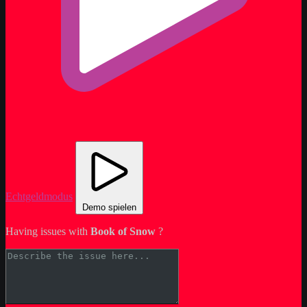
Echtgeldmodus
Demo spielen
Having issues with
Book of Snow
?