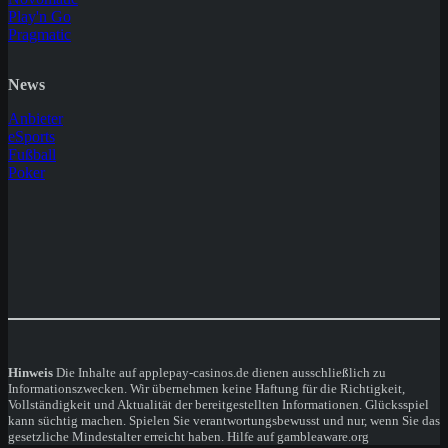
Play'n Go
Pragmatic
News
Anbieter
eSports
Fußball
Poker
Hinweis
Die Inhalte auf applepay-casinos.de dienen ausschließlich zu
Informationszwecken. Wir übernehmen keine Haftung für die Richtigkeit,
Vollständigkeit und Aktualität der bereitgestellten Informationen. Glücksspiel
kann süchtig machen. Spielen Sie verantwortungsbewusst und nur, wenn Sie das
gesetzliche Mindestalter erreicht haben. Hilfe auf gambleaware.org