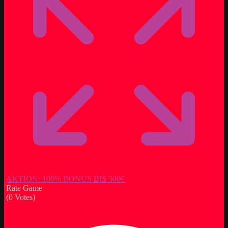
AKTION: 100% BONUS BIS 500€
Rate Game
(
0
Votes)