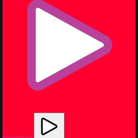
Echtgeldmodus