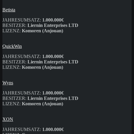
Betista
JAHRESUMSATZ:
1.000.000€
BESITZER:
Liernin Enterprises LTD
LIZENZ:
Komoren (Anjouan)
QuickWin
JAHRESUMSATZ:
1.000.000€
BESITZER:
Liernin Enterprises LTD
LIZENZ:
Komoren (Anjouan)
Wyns
JAHRESUMSATZ:
1.000.000€
BESITZER:
Liernin Enterprises LTD
LIZENZ:
Komoren (Anjouan)
XON
JAHRESUMSATZ:
1.000.000€