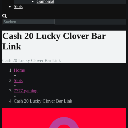
Gamomat
Slots
Cash 20 Lucky Clover Bar
Link
Cash 20 Lucky Clover Bar Link
Home
»
Slots
»
7777 gaming
»
Cash 20 Lucky Clover Bar Link