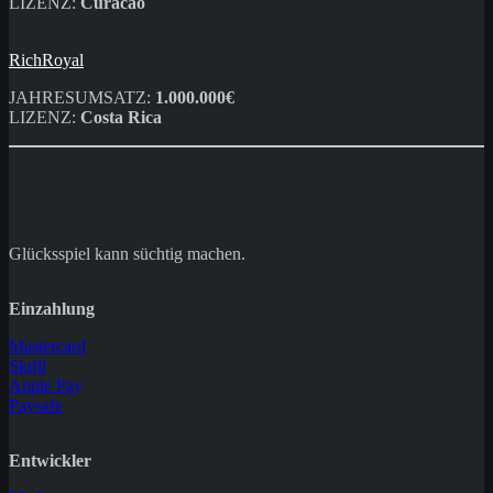
LIZENZ:
Curacao
RichRoyal
JAHRESUMSATZ:
1.000.000€
LIZENZ:
Costa Rica
Glücksspiel kann süchtig machen.
Einzahlung
Mastercard
Skrill
Apple Pay
Paysafe
Entwickler