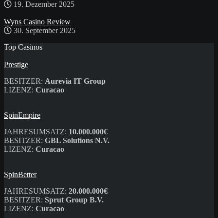
19. Dezember 2025
Wyns Casino Review
30. September 2025
Top Casinos
Prestige
BESITZER:
Aurevia IT Group
LIZENZ:
Curacao
SpinEmpire
JAHRESUMSATZ:
10.000.000€
BESITZER:
GBL Solutions N.V.
LIZENZ:
Curacao
SpinBetter
JAHRESUMSATZ:
20.000.000€
BESITZER:
Sprut Group B.V.
LIZENZ:
Curacao