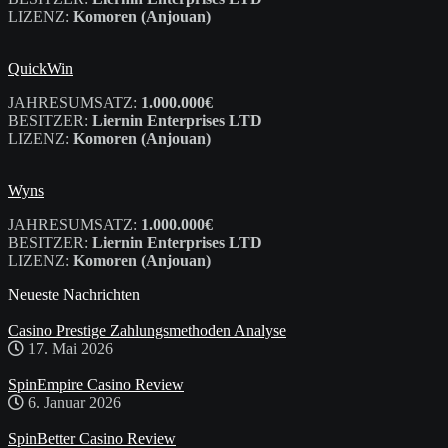
LIZENZ:
Komoren (Anjouan)
QuickWin
JAHRESUMSATZ:
1.000.000€
BESITZER:
Liernin Enterprises LTD
LIZENZ:
Komoren (Anjouan)
Wyns
JAHRESUMSATZ:
1.000.000€
BESITZER:
Liernin Enterprises LTD
LIZENZ:
Komoren (Anjouan)
Neueste Nachrichten
Casino Prestige Zahlungsmethoden Analyse
17. Mai 2026
SpinEmpire Casino Review
6. Januar 2026
SpinBetter Casino Review