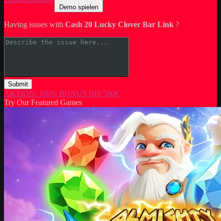
Demo spielen
Having issues with
Cash 20 Lucky Clover Bar Link
?
Submit
AKTION: 100% BONUS BIS 500€
Try Our Featured Games