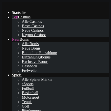
Startseite
Casinos
Alle Casinos
Beste Casinos
Neue Casinos
Krypto Casinos
Bonis
Alle Bonis
Neue Bonis
Boni ohne Einzahlung
Einzahlungsbonus
Exclusive Bonus
Cashback
Freiwetten
Spiele
Alle Spiele/ Märkte
eSports
Fußball
Basketball
Motorsport
Tennis
Golf
Pferderennen