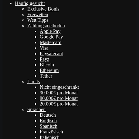
Häufig gesucht
Exclusive Bonis
Freiwetten
Wett Tipps
Zahlungsmethoden
Apple Pay
Google Pay
Mastercard
Visa
Paysafecard
Payz
Bitcoin
Ethereum
Tether
Limits
Nicht eingeschränkt
90.000€ pro Monat
80.000€ pro Monat
20.000€ pro Monat
Sprachen
Deutsch
Englisch
Spanisch
Französisch
Italienisch