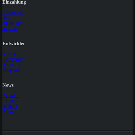
Einzahlung
Mastercard
Skrill
Apple Pay
Paysafe
Entwickler
Merkur
Novomatic
Play'n Go
Pragmatic
News
Anbieter
eSports
Fußball
Poker