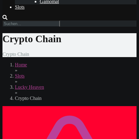
Gamomat
Slots
Crypto Chain
Crypto Chain
Home
»
Slots
»
Lucky Heaven
»
Crypto Chain