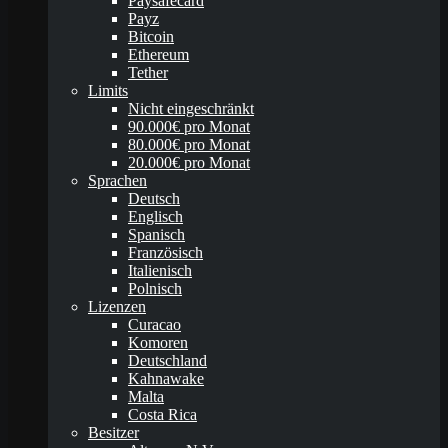
Paysafecard
Payz
Bitcoin
Ethereum
Tether
Limits
Nicht eingeschränkt
90.000€ pro Monat
80.000€ pro Monat
20.000€ pro Monat
Sprachen
Deutsch
Englisch
Spanisch
Französisch
Italienisch
Polnisch
Lizenzen
Curacao
Komoren
Deutschland
Kahnawake
Malta
Costa Rica
Besitzer