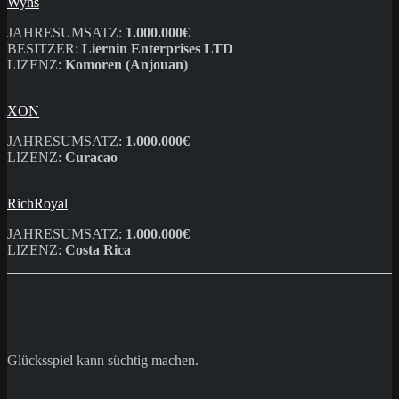
Wyns
JAHRESUMSATZ:
1.000.000€
BESITZER:
Liernin Enterprises LTD
LIZENZ:
Komoren (Anjouan)
XON
JAHRESUMSATZ:
1.000.000€
LIZENZ:
Curacao
RichRoyal
JAHRESUMSATZ:
1.000.000€
LIZENZ:
Costa Rica
Glücksspiel kann süchtig machen.