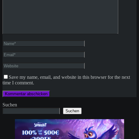
Save my name, email, and website in this browser for the next
time I comment.
Suchen
Suchen