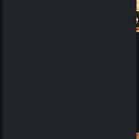
Demo Spiel
Demo Spiel