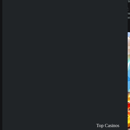
Enterprises
Enterpri
LTD
LTD
LIZENZ:
LIZENZ:
Komoren
Komore
(Anjouan)
(Anjoua
Submit
AKTION: 100% BONUS BIS 500€
Try Our Featured Games
Neueste Nachrichte
Casino Prestige
Zahlungsmethoden
Analyse
17. Mai 2026
SpinEmpire Casino
Review
6. Januar 2026
SpinBetter Casino
Review
19. Dezember
2025
Wyns Casino Revie
30. September
2025
Top Casinos