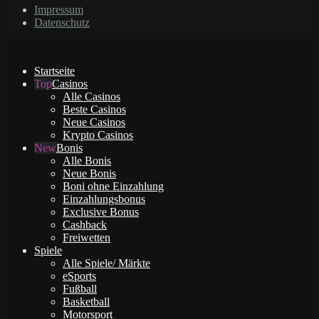
Impressum
Datenschutz
Startseite
Casinos
Alle Casinos
Beste Casinos
Neue Casinos
Krypto Casinos
Bonis
Alle Bonis
Neue Bonis
Boni ohne Einzahlung
Einzahlungsbonus
Exclusive Bonus
Cashback
Freiwetten
Spiele
Alle Spiele/ Märkte
eSports
Fußball
Basketball
Motorsport