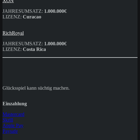
XON
JAHRESUMSATZ:
1.000.000€
LIZENZ:
Curacao
RichRoyal
JAHRESUMSATZ:
1.000.000€
LIZENZ:
Costa Rica
Glücksspiel kann süchtig machen.
Einzahlung
Mastercard
Skrill
Apple Pay
Paysafe