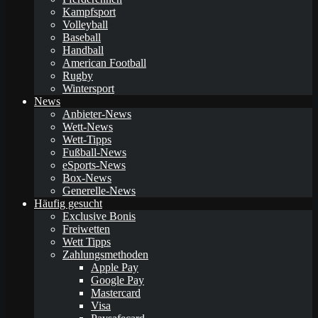
Kampfsport
Volleyball
Baseball
Handball
American Football
Rugby
Wintersport
News
Anbieter-News
Wett-News
Wett-Tipps
Fußball-News
eSports-News
Box-News
Generelle-News
Häufig gesucht
Exclusive Bonis
Freiwetten
Wett Tipps
Zahlungsmethoden
Apple Pay
Google Pay
Mastercard
Visa