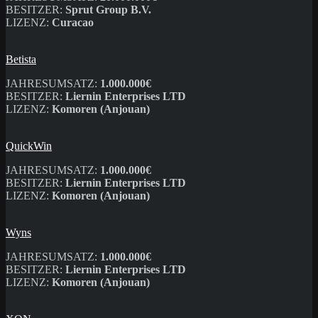
BESITZER:
Sprut Group B.V.
LIZENZ:
Curacao
Betista
JAHRESUMSATZ:
1.000.000€
BESITZER:
Liernin Enterprises LTD
LIZENZ:
Komoren (Anjouan)
QuickWin
JAHRESUMSATZ:
1.000.000€
BESITZER:
Liernin Enterprises LTD
LIZENZ:
Komoren (Anjouan)
Wyns
JAHRESUMSATZ:
1.000.000€
BESITZER:
Liernin Enterprises LTD
LIZENZ:
Komoren (Anjouan)