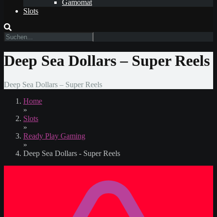
Gamomat
Slots
Deep Sea Dollars – Super Reels
Deep Sea Dollars – Super Reels
Home
»
Slots
»
Ready Play Gaming
»
Deep Sea Dollars - Super Reels