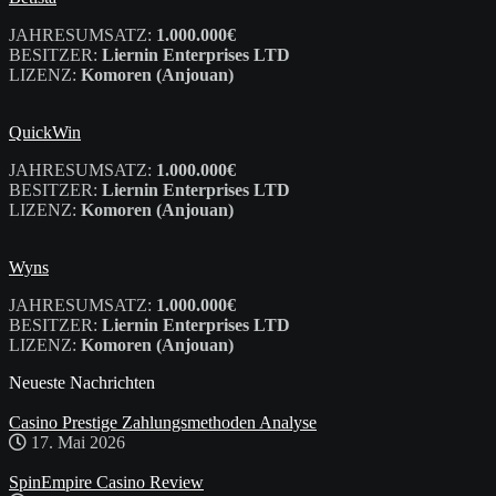
JAHRESUMSATZ:
1.000.000€
BESITZER:
Liernin Enterprises LTD
LIZENZ:
Komoren (Anjouan)
QuickWin
JAHRESUMSATZ:
1.000.000€
BESITZER:
Liernin Enterprises LTD
LIZENZ:
Komoren (Anjouan)
Wyns
JAHRESUMSATZ:
1.000.000€
BESITZER:
Liernin Enterprises LTD
LIZENZ:
Komoren (Anjouan)
Neueste Nachrichten
Casino Prestige Zahlungsmethoden Analyse
17. Mai 2026
SpinEmpire Casino Review