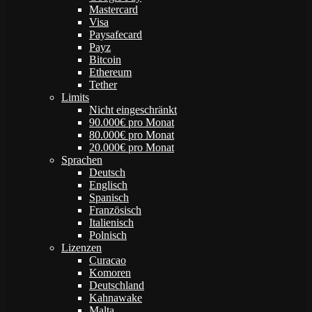
Mastercard
Visa
Paysafecard
Payz
Bitcoin
Ethereum
Tether
Limits
Nicht eingeschränkt
90.000€ pro Monat
80.000€ pro Monat
20.000€ pro Monat
Sprachen
Deutsch
Englisch
Spanisch
Französisch
Italienisch
Polnisch
Lizenzen
Curacao
Komoren
Deutschland
Kahnawake
Malta