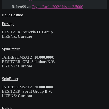
Robert99
zu
CryptoRush: 200% bis zu 2.500€
Neue Casinos
Prestige
BESITZER:
Aurevia IT Group
LIZENZ:
Curacao
SpinEmpire
JAHRESUMSATZ:
10.000.000€
BESITZER:
GBL Solutions N.V.
LIZENZ:
Curacao
SpinBetter
JAHRESUMSATZ:
20.000.000€
BESITZER:
Sprut Group B.V.
LIZENZ:
Curacao
Betista