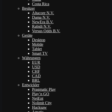
Costa Rica
Besitzer
Altacore N.V.
Dama N.V.
NewEra B.V.
Rabidi N.V.
Versus Odds B.V.
Geräte
Desktop
Mobile
Tablet
Smart TV
Währungen
EUR
USD
CHF
CAD
BRL
Entwickler
Pragmatic Play
Play’n GO
NetEnt
Nolimit City
Hacksaw
Amatic