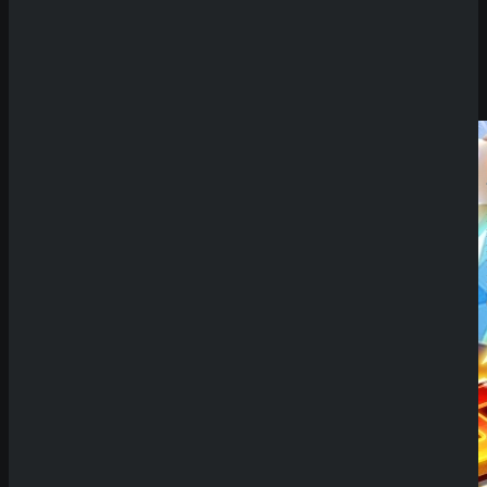
Submit
AKTION: 100% BONUS BIS 500€
Try Our Featured Games