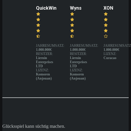
QuickWin
Wyns
XON
JAHRESUMSATZ:
JAHRESUMSATZ:
JAHRESUMSATZ
1.000.000€
1.000.000€
1.000.000€
BESITZER:
BESITZER:
LIZENZ:
Liernin
Liernin
Curacao
Enterprises
Enterprises
LTD
LTD
LIZENZ:
LIZENZ:
Komoren
Komoren
(Anjouan)
(Anjouan)
Glücksspiel kann süchtig machen.