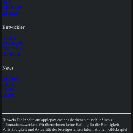
Skrill
Apple Pay
Paysafe
Entwickler
Merkur
Novomatic
Play'n Go
Pragmatic
News
Anbieter
eSports
Fußball
Poker
Hinweis
Die Inhalte auf applepay-casinos.de dienen ausschließlich zu
Informationszwecken. Wir übernehmen keine Haftung für die Richtigkeit,
Vollständigkeit und Aktualität der bereitgestellten Informationen. Glücksspiel