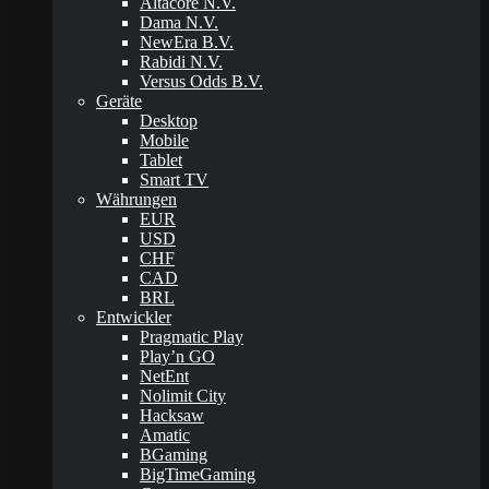
Altacore N.V.
Dama N.V.
NewEra B.V.
Rabidi N.V.
Versus Odds B.V.
Geräte
Desktop
Mobile
Tablet
Smart TV
Währungen
EUR
USD
CHF
CAD
BRL
Entwickler
Pragmatic Play
Play’n GO
NetEnt
Nolimit City
Hacksaw
Amatic
BGaming
BigTimeGaming