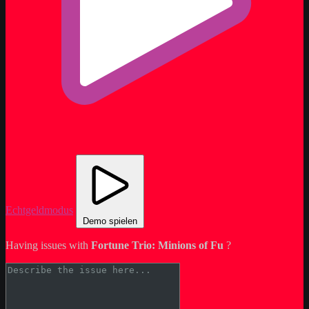
Echtgeldmodus
Demo spielen
Having issues with
Fortune Trio: Minions of Fu
?