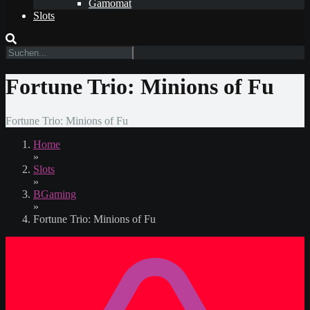
Gamomat
Slots
Fortune Trio: Minions of Fu
Fortune Trio: Minions of Fu
Home
»
Slots
»
BGaming
»
Fortune Trio: Minions of Fu