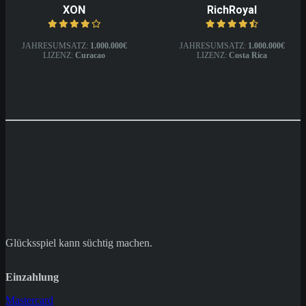
XON
RichRoyal
JAHRESUMSATZ:
1.000.000€
JAHRESUMSATZ:
1.000.000€
LIZENZ:
Curacao
LIZENZ:
Costa Rica
Glücksspiel kann süchtig machen.
Einzahlung
Mastercard