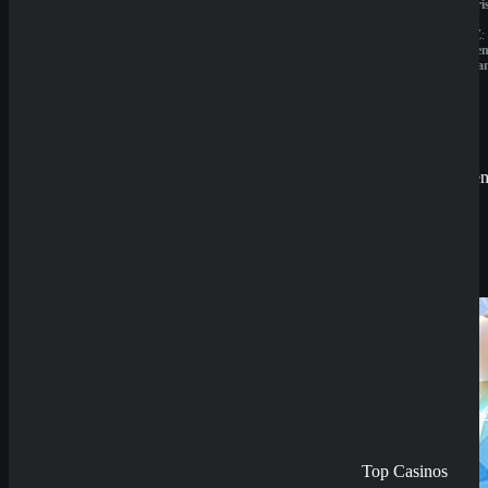
Enterprises
Enterpri
LTD
LTD
LIZENZ:
LIZENZ:
Komoren
Komore
Echtgeldmodus
(Anjouan)
(Anjoua
Demo spielen
Having issues with
Freedom Frenzy
?
Neueste Nachrichte
Casino Prestige
Zahlungsmethoden
Analyse
Submit
17. Mai 2026
AKTION: 100% BONUS BIS 500€
SpinEmpire Casino
Try Our Featured Games
Review
6. Januar 2026
SpinBetter Casino
Review
19. Dezember
2025
Wyns Casino Revie
30. September
2025
Top Casinos