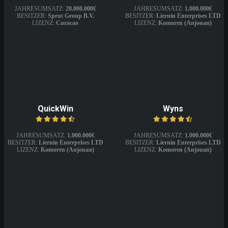
JAHRESUMSATZ:
20.000.000€
JAHRESUMSATZ:
1.000.000€
BESITZER:
Sprut Group B.V.
BESITZER:
Liernin Enterprises LTD
LIZENZ:
Curacao
LIZENZ:
Komoren (Anjouan)
QuickWin
Wyns
JAHRESUMSATZ:
1.000.000€
JAHRESUMSATZ:
1.000.000€
BESITZER:
Liernin Enterprises LTD
BESITZER:
Liernin Enterprises LTD
LIZENZ:
Komoren (Anjouan)
LIZENZ:
Komoren (Anjouan)