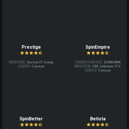
Prestige
SpinEmpire
BESITZER:
Aurevia IT Group
JAHRESUMSATZ:
10.000.000€
LIZENZ:
Curacao
BESITZER:
GBL Solutions N.V.
LIZENZ:
Curacao
SpinBetter
Betista