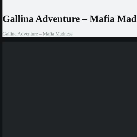
Slots
Gallina Adventure – Mafia Mad
Gallina Adventure – Mafia Madness
Home
»
Slots
»
Section8 Studio
»
Gallina Adventure - Mafia Madness