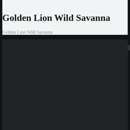
Slots
Golden Lion Wild Savanna
Golden Lion Wild Savanna
Suchen
Home
»
Slots
»
Zillion Games
»
Golden Lion Wild Savanna
Neueste
Beiträge
Casino
Prestige
Zahlungs
methoden
Analyse