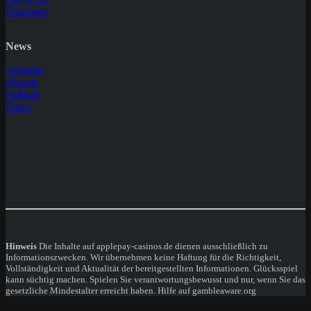
Pragmatic
News
Anbieter
eSports
Fußball
Poker
Hinweis
Die Inhalte auf applepay-casinos.de dienen ausschließlich zu
Informationszwecken. Wir übernehmen keine Haftung für die Richtigkeit,
Vollständigkeit und Aktualität der bereitgestellten Informationen. Glücksspiel
kann süchtig machen. Spielen Sie verantwortungsbewusst und nur, wenn Sie das
gesetzliche Mindestalter erreicht haben. Hilfe auf gambleaware.org