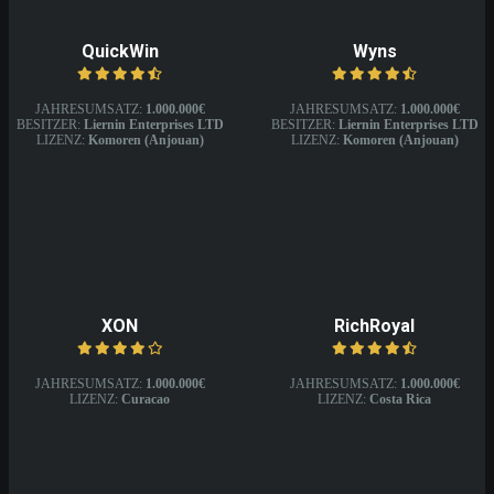
QuickWin
Wyns
JAHRESUMSATZ:
1.000.000€
JAHRESUMSATZ:
1.000.000€
BESITZER:
Liernin Enterprises LTD
BESITZER:
Liernin Enterprises LTD
LIZENZ:
Komoren (Anjouan)
LIZENZ:
Komoren (Anjouan)
XON
RichRoyal
JAHRESUMSATZ:
1.000.000€
JAHRESUMSATZ:
1.000.000€
LIZENZ:
Curacao
LIZENZ:
Costa Rica