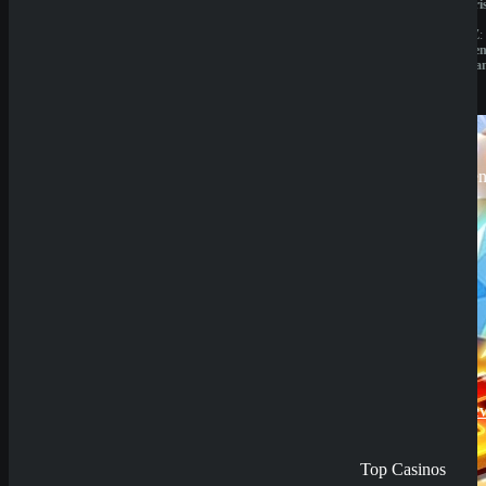
Enterprises
Enterpri
LTD
LTD
LIZENZ:
LIZENZ:
Komoren
Komore
Submit
(Anjouan)
(Anjoua
AKTION: 100% BONUS BIS 500€
Try Our Featured Games
Neueste Nachrichte
Casino Prestige
Zahlungsmethoden
Analyse
17. Mai 2026
SpinEmpire Casino
Review
6. Januar 2026
SpinBetter Casino
Review
19. Dezember
2025
Wyns Casino Revie
30. September
2025
Top Casinos