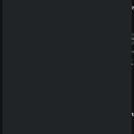
Prestige
SpinE
BESITZER:
JAHRES
Aurevia
10.000.0
IT
BESITZE
Group
GBL
LIZENZ:
Solution
Curacao
N.V.
LIZENZ:
Curacao
SpinBetter
Betist