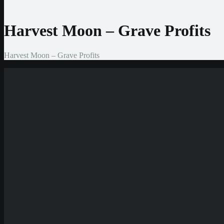
Slots
Harvest Moon – Grave Profits
Harvest Moon – Grave Profits
Home
»
Slots
»
Pragmatic Play
»
Harvest Moon - Grave Profits