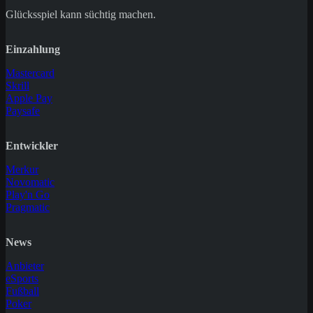
Glücksspiel kann süchtig machen.
Einzahlung
Mastercard
Skrill
Apple Pay
Paysafe
Entwickler
Merkur
Novomatic
Play'n Go
Pragmatic
News
Anbieter
eSports
Fußball
Poker