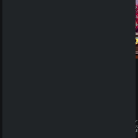
JAHRESUMSATZ:
JAHRES
20.000.000€
1.000.00
BESITZER:
BESITZE
Sprut
Liernin
Group
Enterpri
B.V.
LTD
LIZENZ:
LIZENZ:
Curacao
Komore
(Anjoua
QuickWin
Wyns
JAHRESUMSATZ:
JAHRES
1.000.000€
1.000.00
BESITZER:
BESITZE
Liernin
Liernin