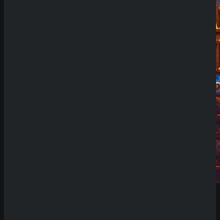
Demo Spiel
Schreibe einen Kommentar