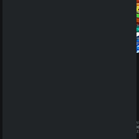
JAHRESUMSATZ:
JAHRES
20.000.000€
1.000.00
BESITZER:
BESITZE
Sprut
Liernin
Group
Enterpri
B.V.
LTD
LIZENZ:
LIZENZ:
Curacao
Komore
(Anjoua
QuickWin
Wyns
JAHRESUMSATZ:
JAHRES
1.000.000€
1.000.00
BESITZER:
BESITZE
Liernin
Liernin