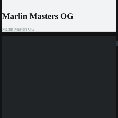
Slots
Marlin Masters OG
Marlin Masters OG
Suchen
Home
»
Slots
»
Hacksaw Gaming
»
Marlin Masters OG
Neueste
Beiträge
Casino
Prestige
Zahlungs
methoden
Analyse