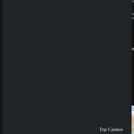
Enterprises
Enterpri
LTD
LTD
LIZENZ:
LIZENZ:
Komoren
Komore
(Anjouan)
(Anjoua
Echtgeldmodus
Demo spielen
Neueste Nachrichte
Casino Prestige
Having issues with
Marlin Masters OG
?
Zahlungsmethoden
Analyse
17. Mai 2026
SpinEmpire Casino
Review
6. Januar 2026
SpinBetter Casino
Submit
Review
AKTION: 100% BONUS BIS 500€
19. Dezember
Try Our Featured Games
2025
Wyns Casino Revie
30. September
2025
Top Casinos