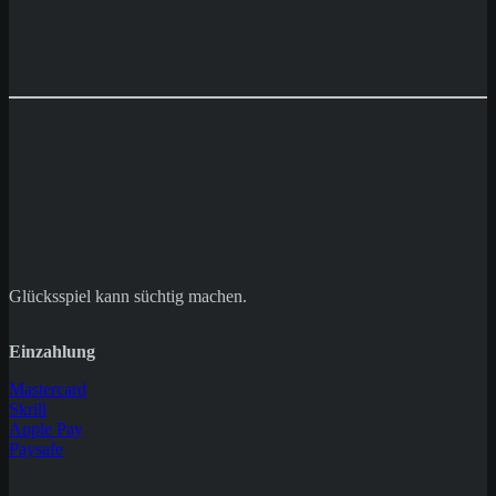
Glücksspiel kann süchtig machen.
Einzahlung
Mastercard
Skrill
Apple Pay
Paysafe