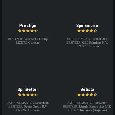
Prestige
SpinEmpire
BESITZER:
Aurevia IT Group
JAHRESUMSATZ:
10.000.000€
LIZENZ:
Curacao
BESITZER:
GBL Solutions N.V.
LIZENZ:
Curacao
SpinBetter
Betista
JAHRESUMSATZ:
20.000.000€
JAHRESUMSATZ:
1.000.000€
BESITZER:
Sprut Group B.V.
BESITZER:
Liernin Enterprises LTD
LIZENZ:
Curacao
LIZENZ:
Komoren (Anjouan)