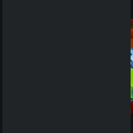
Demo Spiel
Demo Spiel