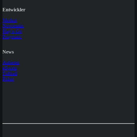
Entwickler
Merkur
Novomatic
Play'n Go
Pragmatic
News
Anbieter
eSports
Fußball
Poker