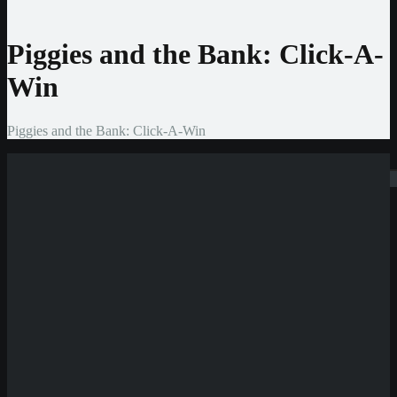
Slots
Piggies and the Bank: Click-A-
Win
Piggies and the Bank: Click-A-Win
Suchen
Home
»
Slots
»
Playtech
»
Piggies and the Bank: Click-A-Win
Neueste
Beiträge
Casino
Prestige
Zahlungs