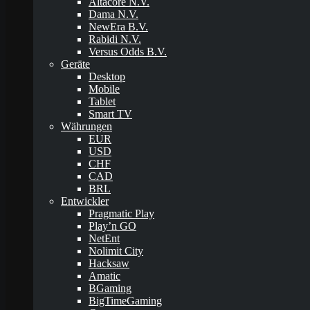
Altacore N.V.
Dama N.V.
NewEra B.V.
Rabidi N.V.
Versus Odds B.V.
Geräte
Desktop
Mobile
Tablet
Smart TV
Währungen
EUR
USD
CHF
CAD
BRL
Entwickler
Pragmatic Play
Play’n GO
NetEnt
Nolimit City
Hacksaw
Amatic
BGaming
BigTimeGaming