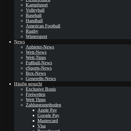
Kampfsport
Volleyball
Baseball
Handball
American Football
Rugby
Wintersport
News
Anbieter-News
Wett-News
Wett-Tipps
Fußball-News
eSports-News
Box-News
Generelle-News
Häufig gesucht
Exclusive Bonis
Freiwetten
Wett Tipps
Zahlungsmethoden
Apple Pay
Google Pay
Mastercard
Visa