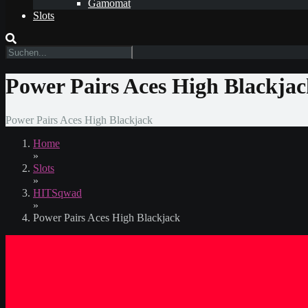
Gamomat
Slots
Power Pairs Aces High Blackja
Power Pairs Aces High Blackjack
Home
»
Slots
»
HITSqwad
»
Power Pairs Aces High Blackjack