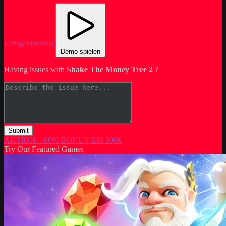
Echtgeldmodus
Demo spielen
Having issues with
Shake The Money Tree 2
?
Submit
AKTION: 100% BONUS BIS 500€
Try Our Featured Games