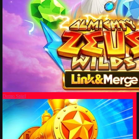
Demo Spiel