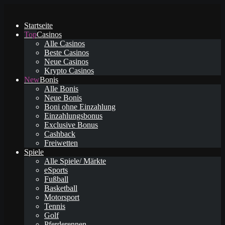
Startseite
Casinos
Alle Casinos
Beste Casinos
Neue Casinos
Krypto Casinos
Bonis
Alle Bonis
Neue Bonis
Boni ohne Einzahlung
Einzahlungsbonus
Exclusive Bonus
Cashback
Freiwetten
Spiele
Alle Spiele/ Märkte
eSports
Fußball
Basketball
Motorsport
Tennis
Golf
Pferderennen