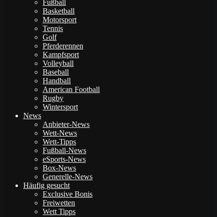
Fußball
Basketball
Motorsport
Tennis
Golf
Pferderennen
Kampfsport
Volleyball
Baseball
Handball
American Football
Rugby
Wintersport
News
Anbieter-News
Wett-News
Wett-Tipps
Fußball-News
eSports-News
Box-News
Generelle-News
Häufig gesucht
Exclusive Bonis
Freiwetten
Wett Tipps