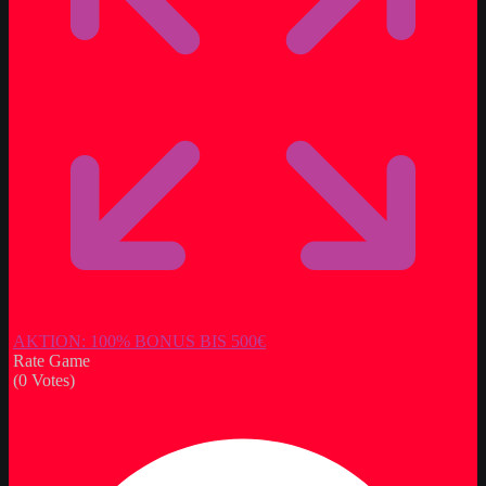
AKTION: 100% BONUS BIS 500€
Rate Game
(
0
Votes)