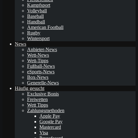
Kampfsport
Volleyball
Baseball
Handball
American Football
Rugby
Wintersport
News
Anbieter-News
Wett-News
Wett-Tipps
Fußball-News
eSports-News
Box-News
Generelle-News
Häufig gesucht
Exclusive Bonis
Freiwetten
Wett Tipps
Zahlungsmethoden
Apple Pay
Google Pay
Mastercard
Visa