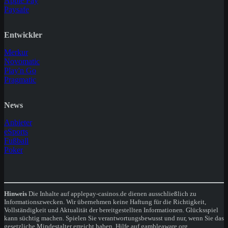
Apple Pay
Paysafe
Entwickler
Merkur
Novomatic
Play'n Go
Pragmatic
News
Anbieter
eSports
Fußball
Poker
Hinweis
Die Inhalte auf applepay-casinos.de dienen ausschließlich zu
Informationszwecken. Wir übernehmen keine Haftung für die Richtigkeit,
Vollständigkeit und Aktualität der bereitgestellten Informationen. Glücksspiel
kann süchtig machen. Spielen Sie verantwortungsbewusst und nur, wenn Sie das
gesetzliche Mindestalter erreicht haben. Hilfe auf gambleaware.org