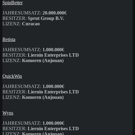
SpinBetter
JAHRESUMSATZ:
20.000.000€
BESITZER:
Sprut Group B.V.
LIZENZ:
Curacao
Betista
JAHRESUMSATZ:
1.000.000€
BESITZER:
Liernin Enterprises LTD
LIZENZ:
Komoren (Anjouan)
QuickWin
JAHRESUMSATZ:
1.000.000€
BESITZER:
Liernin Enterprises LTD
LIZENZ:
Komoren (Anjouan)
Wyns
JAHRESUMSATZ:
1.000.000€
BESITZER:
Liernin Enterprises LTD
LIZENZ:
Komoren (Anjouan)