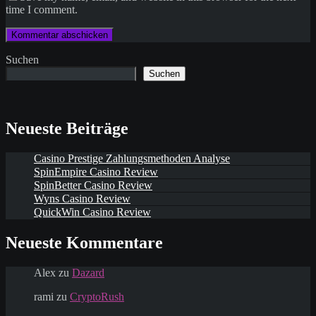
time I comment.
Suchen
Suchen
Neueste Beiträge
Casino Prestige Zahlungsmethoden Analyse
SpinEmpire Casino Review
SpinBetter Casino Review
Wyns Casino Review
QuickWin Casino Review
Neueste Kommentare
Alex
zu
Dazard
rami
zu
CryptoRush