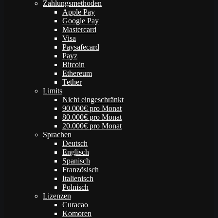
Zahlungsmethoden
Apple Pay
Google Pay
Mastercard
Visa
Paysafecard
Payz
Bitcoin
Ethereum
Tether
Limits
Nicht eingeschränkt
90.000€ pro Monat
80.000€ pro Monat
20.000€ pro Monat
Sprachen
Deutsch
Englisch
Spanisch
Französisch
Italienisch
Polnisch
Lizenzen
Curacao
Komoren