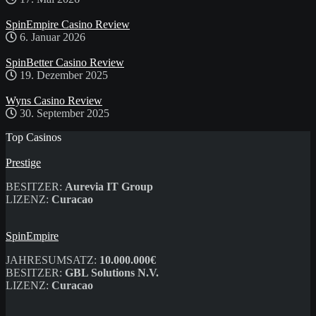
SpinEmpire Casino Review
6. Januar 2026
SpinBetter Casino Review
19. Dezember 2025
Wyns Casino Review
30. September 2025
Top Casinos
Prestige
BESITZER:
Aurevia IT Group
LIZENZ:
Curacao
SpinEmpire
JAHRESUMSATZ:
10.000.000€
BESITZER:
GBL Solutions N.V.
LIZENZ:
Curacao