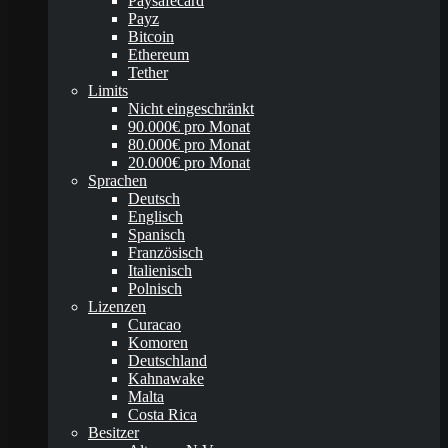
Paysafecard
Payz
Bitcoin
Ethereum
Tether
Limits
Nicht eingeschränkt
90.000€ pro Monat
80.000€ pro Monat
20.000€ pro Monat
Sprachen
Deutsch
Englisch
Spanisch
Französisch
Italienisch
Polnisch
Lizenzen
Curacao
Komoren
Deutschland
Kahnawake
Malta
Costa Rica
Besitzer