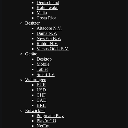
Deutschland
Kahnawake
Malta
Costa Rica
Besitzer
Altacore N.V.
Dama N.V.
NewEra B.V.
Rabidi N.V.
Versus Odds B.V.
Geräte
Desktop
Mobile
Tablet
Smart TV
Währungen
EUR
USD
CHF
CAD
BRL
Entwickler
Pragmatic Play
Play’n GO
NetEnt