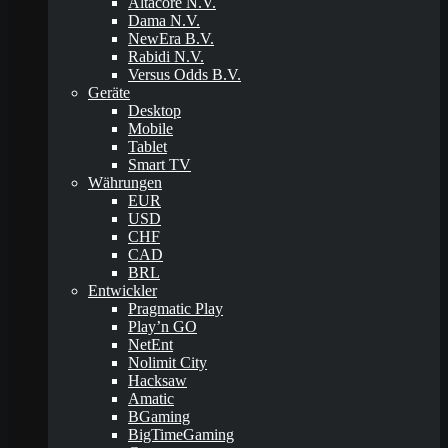
Altacore N.V.
Dama N.V.
NewEra B.V.
Rabidi N.V.
Versus Odds B.V.
Geräte
Desktop
Mobile
Tablet
Smart TV
Währungen
EUR
USD
CHF
CAD
BRL
Entwickler
Pragmatic Play
Play’n GO
NetEnt
Nolimit City
Hacksaw
Amatic
BGaming
BigTimeGaming