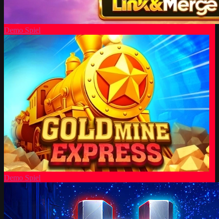
Demo Spiel
Demo Spiel