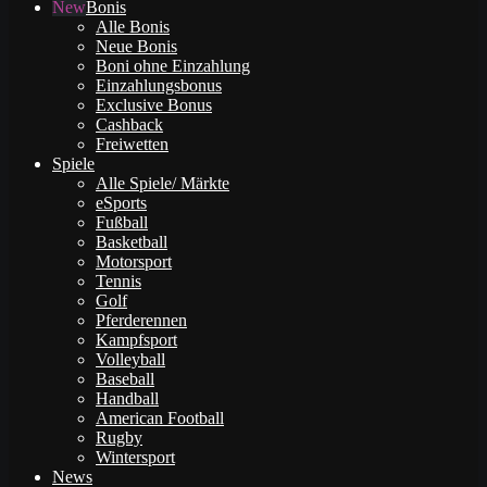
Bonis
Alle Bonis
Neue Bonis
Boni ohne Einzahlung
Einzahlungsbonus
Exclusive Bonus
Cashback
Freiwetten
Spiele
Alle Spiele/ Märkte
eSports
Fußball
Basketball
Motorsport
Tennis
Golf
Pferderennen
Kampfsport
Volleyball
Baseball
Handball
American Football
Rugby
Wintersport
News