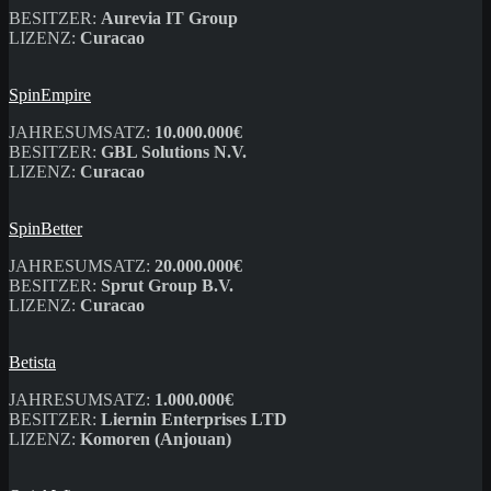
BESITZER:
Aurevia IT Group
LIZENZ:
Curacao
SpinEmpire
JAHRESUMSATZ:
10.000.000€
BESITZER:
GBL Solutions N.V.
LIZENZ:
Curacao
SpinBetter
JAHRESUMSATZ:
20.000.000€
BESITZER:
Sprut Group B.V.
LIZENZ:
Curacao
Betista
JAHRESUMSATZ:
1.000.000€
BESITZER:
Liernin Enterprises LTD
LIZENZ:
Komoren (Anjouan)