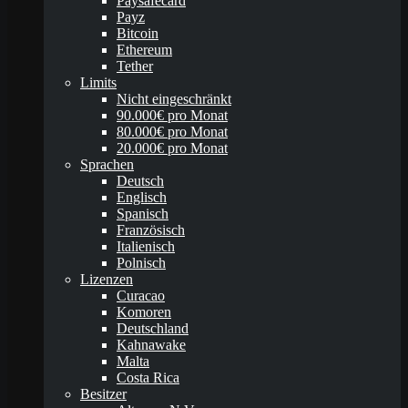
Paysafecard
Payz
Bitcoin
Ethereum
Tether
Limits
Nicht eingeschränkt
90.000€ pro Monat
80.000€ pro Monat
20.000€ pro Monat
Sprachen
Deutsch
Englisch
Spanisch
Französisch
Italienisch
Polnisch
Lizenzen
Curacao
Komoren
Deutschland
Kahnawake
Malta
Costa Rica
Besitzer