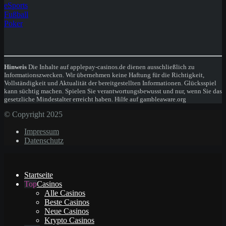
eSports
Fußball
Poker
Hinweis
Die Inhalte auf applepay-casinos.de dienen ausschließlich zu
Informationszwecken. Wir übernehmen keine Haftung für die Richtigkeit,
Vollständigkeit und Aktualität der bereitgestellten Informationen. Glücksspiel
kann süchtig machen. Spielen Sie verantwortungsbewusst und nur, wenn Sie das
gesetzliche Mindestalter erreicht haben. Hilfe auf gambleaware.org
© Copyright 2025
Impressum
Datenschutz
Startseite
Casinos
Alle Casinos
Beste Casinos
Neue Casinos
Krypto Casinos