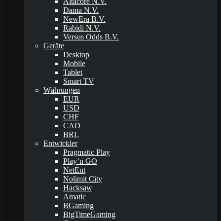
Altacore N.V.
Dama N.V.
NewEra B.V.
Rabidi N.V.
Versus Odds B.V.
Geräte
Desktop
Mobile
Tablet
Smart TV
Währungen
EUR
USD
CHF
CAD
BRL
Entwickler
Pragmatic Play
Play’n GO
NetEnt
Nolimit City
Hacksaw
Amatic
BGaming
BigTimeGaming