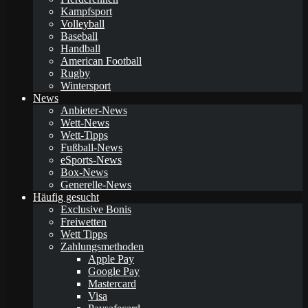
Kampfsport
Volleyball
Baseball
Handball
American Football
Rugby
Wintersport
News
Anbieter-News
Wett-News
Wett-Tipps
Fußball-News
eSports-News
Box-News
Generelle-News
Häufig gesucht
Exclusive Bonis
Freiwetten
Wett Tipps
Zahlungsmethoden
Apple Pay
Google Pay
Mastercard
Visa