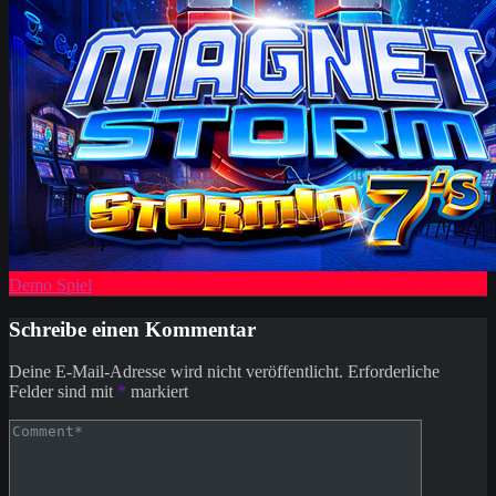
Demo Spiel
Schreibe einen Kommentar
Deine E-Mail-Adresse wird nicht veröffentlicht.
Erforderliche
Felder sind mit
*
markiert