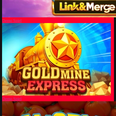
Demo Spiel
Demo Spiel