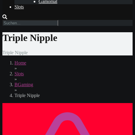
Gamomat
Slots
Triple Nipple
Triple Nipple
Home
»
Slots
»
BGaming
»
Triple Nipple