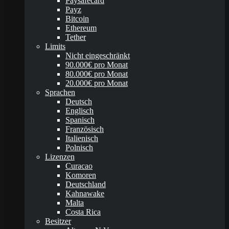
Paysafecard
Payz
Bitcoin
Ethereum
Tether
Limits
Nicht eingeschränkt
90.000€ pro Monat
80.000€ pro Monat
20.000€ pro Monat
Sprachen
Deutsch
Englisch
Spanisch
Französisch
Italienisch
Polnisch
Lizenzen
Curacao
Komoren
Deutschland
Kahnawake
Malta
Costa Rica
Besitzer