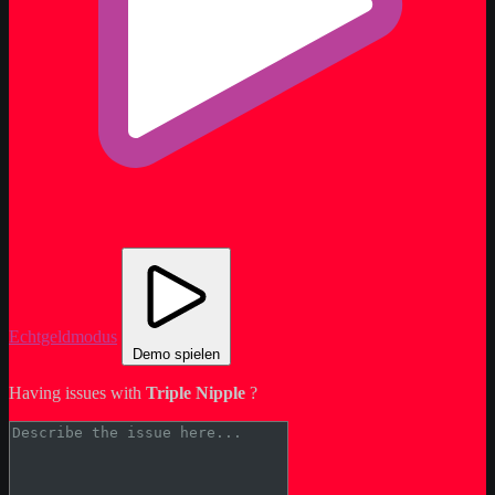
Echtgeldmodus
Demo spielen
Having issues with
Triple Nipple
?