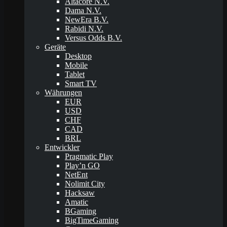
Altacore N.V.
Dama N.V.
NewEra B.V.
Rabidi N.V.
Versus Odds B.V.
Geräte
Desktop
Mobile
Tablet
Smart TV
Währungen
EUR
USD
CHF
CAD
BRL
Entwickler
Pragmatic Play
Play’n GO
NetEnt
Nolimit City
Hacksaw
Amatic
BGaming
BigTimeGaming