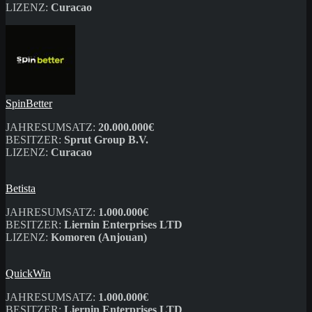
LIZENZ:
Curacao
SpinBetter
JAHRESUMSATZ:
20.000.000€
BESITZER:
Sprut Group B.V.
LIZENZ:
Curacao
Betista
JAHRESUMSATZ:
1.000.000€
BESITZER:
Liernin Enterprises LTD
LIZENZ:
Komoren (Anjouan)
QuickWin
JAHRESUMSATZ:
1.000.000€
BESITZER:
Liernin Enterprises LTD