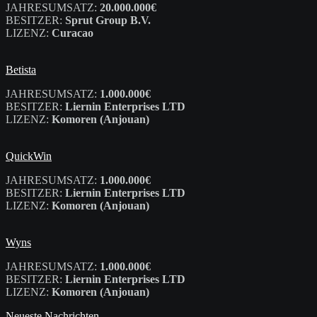
JAHRESUMSATZ:
20.000.000€
BESITZER:
Sprut Group B.V.
LIZENZ:
Curacao
Betista
JAHRESUMSATZ:
1.000.000€
BESITZER:
Liernin Enterprises LTD
LIZENZ:
Komoren (Anjouan)
QuickWin
JAHRESUMSATZ:
1.000.000€
BESITZER:
Liernin Enterprises LTD
LIZENZ:
Komoren (Anjouan)
Wyns
JAHRESUMSATZ:
1.000.000€
BESITZER:
Liernin Enterprises LTD
LIZENZ:
Komoren (Anjouan)
Neueste Nachrichten