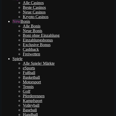
Alle Casinos
Beste Casinos
Neue Casinos
Krypto Casinos
Bonis
Alle Bonis
Neue Bonis
Boni ohne Einzahlung
Einzahlungsbonus
Exclusive Bonus
Cashback
Freiwetten
Spiele
Alle Spiele/ Märkte
eSports
Fußball
Basketball
Motorsport
Tennis
Golf
Pferderennen
Kampfsport
Volleyball
Baseball
Handball