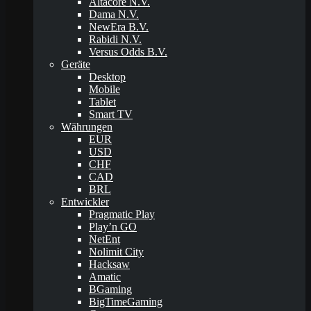
Altacore N.V.
Dama N.V.
NewEra B.V.
Rabidi N.V.
Versus Odds B.V.
Geräte
Desktop
Mobile
Tablet
Smart TV
Währungen
EUR
USD
CHF
CAD
BRL
Entwickler
Pragmatic Play
Play’n GO
NetEnt
Nolimit City
Hacksaw
Amatic
BGaming
BigTimeGaming