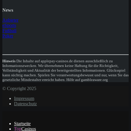
News
Anbieter
eSports
Fußball
Poker
Hinweis
Die Inhalte auf applepay-casinos.de dienen ausschließlich zu
Informationszwecken. Wir übernehmen keine Haftung für die Richtigkeit,
Vollständigkeit und Aktualität der bereitgestellten Informationen. Glücksspiel
kann süchtig machen. Spielen Sie verantwortungsbewusst und nur, wenn Sie das
gesetzliche Mindestalter erreicht haben. Hilfe auf gambleaware.org
© Copyright 2025
Impressum
Datenschutz
Startseite
Casinos