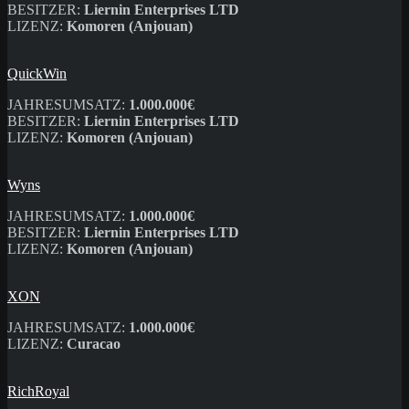
BESITZER:
Liernin Enterprises LTD
LIZENZ:
Komoren (Anjouan)
QuickWin
JAHRESUMSATZ:
1.000.000€
BESITZER:
Liernin Enterprises LTD
LIZENZ:
Komoren (Anjouan)
Wyns
JAHRESUMSATZ:
1.000.000€
BESITZER:
Liernin Enterprises LTD
LIZENZ:
Komoren (Anjouan)
XON
JAHRESUMSATZ:
1.000.000€
LIZENZ:
Curacao
RichRoyal