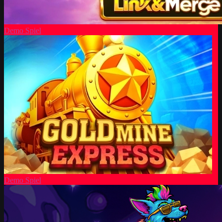
Demo Spiel
Demo Spiel