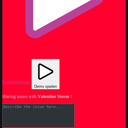
Echtgeldmodus
Demo spielen
Having issues with
Valentine Storm
?