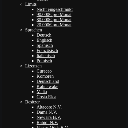
Limits
Nicht eingeschränkt
90.000€ pro Monat
80.000€ pro Monat
20.000€ pro Monat
Sprachen
Deutsch
Englisch
Spanisch
Französisch
Italienisch
Polnisch
Lizenzen
Curacao
Komoren
Deutschland
Kahnawake
Malta
Costa Rica
Besitzer
Altacore N.V.
Dama N.V.
NewEra B.V.
Rabidi N.V.
Versus Odds B.V.