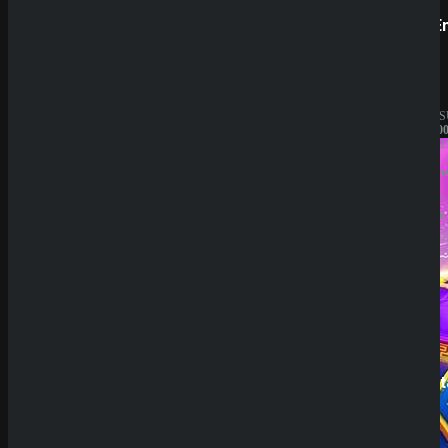
Prestige
SpinE
BESITZER:
JAHRES
Aurevia
10.000.0
IT
BESITZE
Group
GBL
LIZENZ:
Solution
Curacao
N.V.
LIZENZ:
Curacao
SpinBetter
Betist