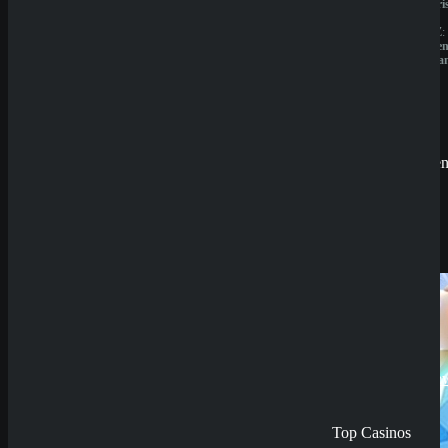
Enterprises
Enterpri
LTD
LTD
LIZENZ:
LIZENZ:
Komoren
Komore
Echtgeldmodus
(Anjouan)
(Anjoua
Demo spielen
Having issues with
Zeus 3 Pots: Hold & Win
?
Neueste Nachrichte
Casino Prestige
Zahlungsmethoden
Analyse
Submit
17. Mai 2026
AKTION: 100% BONUS BIS 500€
SpinEmpire Casino
Try Our Featured Games
Review
6. Januar 2026
SpinBetter Casino
Review
19. Dezember
2025
Wyns Casino Revie
30. September
2025
Top Casinos