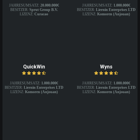
JAHRESUMSATZ:
20.000.000€
JAHRESUMSATZ:
1.000.000€
BESITZER:
Sprut Group B.V.
BESITZER:
Liernin Enterprises LTD
LIZENZ:
Curacao
LIZENZ:
Komoren (Anjouan)
QuickWin
Wyns
JAHRESUMSATZ:
1.000.000€
JAHRESUMSATZ:
1.000.000€
BESITZER:
Liernin Enterprises LTD
BESITZER:
Liernin Enterprises LTD
LIZENZ:
Komoren (Anjouan)
LIZENZ:
Komoren (Anjouan)