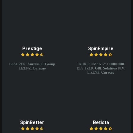
Prestige
SpinEmpire
BESITZER:
Aurevia IT Group
JAHRESUMSATZ:
10.000.000€
LIZENZ:
Curacao
BESITZER:
GBL Solutions N.V.
LIZENZ:
Curacao
SpinBetter
Betista